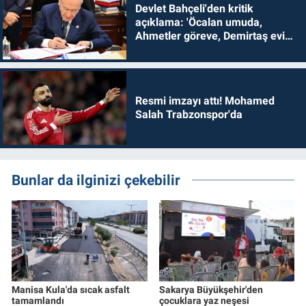
Devlet Bahçeli'den kritik
açıklama: 'Öcalan umuda,
Ahmetler göreve, Demirtaş evine
dönmelidir'
Resmi imzayı attı! Mohamed
Salah Trabzonspor'da
Bunlar da ilginizi çekebilir
Manisa Kula'da sıcak asfalt
Sakarya Büyükşehir'den
tamamlandı
çocuklara yaz neşesi