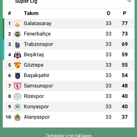
Süper Lig
#
Takım
O
P
Galatasaray
33
77
1
Fenerbahçe
33
73
2
Trabzonspor
33
69
3
Beşiktaş
33
59
4
Göztepe
33
55
5
Başakşehir
33
54
6
Samsunspor
33
48
7
Rizespor
33
40
8
Konyaspor
33
40
9
Alanyaspor
33
37
10
Detaylar için tıklayın