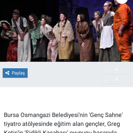
A
-
Paylaş
A
+
Bursa Osmangazi Belediyesi'nin 'Genç Sahne'
tiyatro atölyesinde eğitim alan gençler, Greg
Kotis'in 'Sidikli Kasabası' oyununu başarıyla