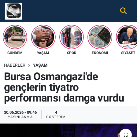
Gündem
Nöbetçi Eczaneler
Ekonomi
Hava Durumu
GÜNDEM
YAŞAM
SPOR
EKONOMI
SIYASET
Spor
Namaz Vakitleri
HABERLER
YAŞAM
Magazin
Trafik Durumu
Bursa Osmangazi'de
gençlerin tiyatro
Tüm Haberler
Süper Lig Puan Durumu ve Fikstür
performansı damga vurdu
İletişim
Tüm Manşetler
30.06.2026 - 09:46
4
Künye
Son Dakika Haberleri
YAYINLANMA
GÖSTERIM
Haber Arşivi