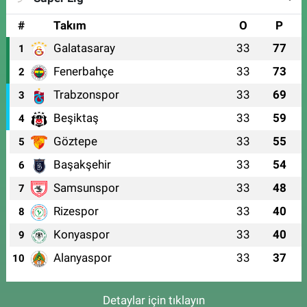
#
Takım
O
P
Galatasaray
33
77
1
Fenerbahçe
33
73
2
Trabzonspor
33
69
3
Beşiktaş
33
59
4
Göztepe
33
55
5
Başakşehir
33
54
6
Samsunspor
33
48
7
Rizespor
33
40
8
Konyaspor
33
40
9
Alanyaspor
33
37
10
Detaylar için tıklayın