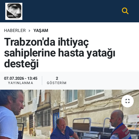
Gündem
Nöbetçi Eczaneler
HABERLER
YAŞAM
Trabzon'da ihtiyaç
Ekonomi
Hava Durumu
sahiplerine hasta yatağı
Spor
Namaz Vakitleri
desteği
Magazin
Trafik Durumu
07.07.2026 - 13:45
2
YAYINLANMA
GÖSTERIM
Tüm Haberler
Süper Lig Puan Durumu ve Fikstür
İletişim
Tüm Manşetler
Künye
Son Dakika Haberleri
Haber Arşivi