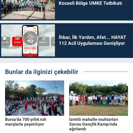
Kocaeli Bölge UMKE Tatbikatı
İhbar, İlk Yardım, Afet... HAYAT
112 Acil Uygulaması Genişliyor
Bunlar da ilginizi çekebilir
Bursa'da 700 yıllık ruh
İzmitli mahalle muhtarları
marşlarla yaşatılıyor
Sarısu Gençlik Kampı'nda
ağırlandı