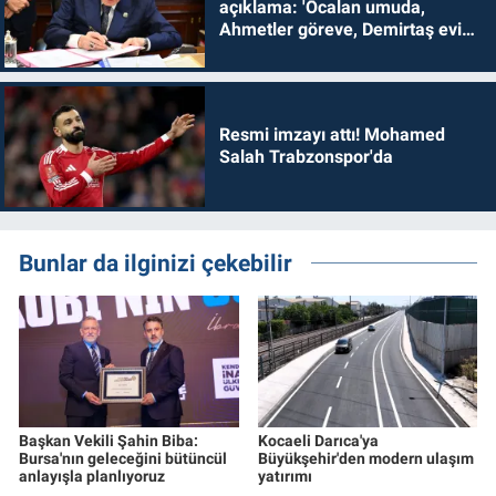
açıklama: 'Öcalan umuda,
Ahmetler göreve, Demirtaş evine
dönmelidir'
Resmi imzayı attı! Mohamed
Salah Trabzonspor'da
Bunlar da ilginizi çekebilir
Başkan Vekili Şahin Biba:
Kocaeli Darıca'ya
Bursa'nın geleceğini bütüncül
Büyükşehir'den modern ulaşım
anlayışla planlıyoruz
yatırımı