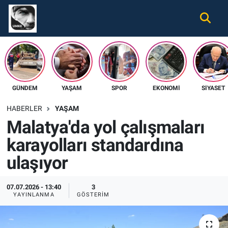
Gündem
Nöbetçi Eczaneler
Ekonomi
Hava Durumu
GÜNDEM
YAŞAM
SPOR
EKONOMI
SIYASET
Spor
Namaz Vakitleri
HABERLER
YAŞAM
Magazin
Trafik Durumu
Malatya'da yol çalışmaları
karayolları standardına
Tüm Haberler
Süper Lig Puan Durumu ve Fikstür
ulaşıyor
İletişim
Tüm Manşetler
07.07.2026 - 13:40
3
Künye
Son Dakika Haberleri
YAYINLANMA
GÖSTERIM
Haber Arşivi