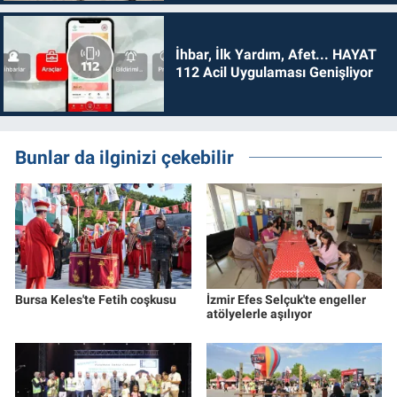
İhbar, İlk Yardım, Afet... HAYAT
112 Acil Uygulaması Genişliyor
Bunlar da ilginizi çekebilir
Bursa Keles'te Fetih coşkusu
İzmir Efes Selçuk'te engeller
atölyelerle aşılıyor