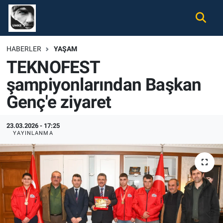
Gündem
Nöbetçi Eczaneler
HABERLER
YAŞAM
TEKNOFEST
Ekonomi
Hava Durumu
şampiyonlarından Başkan
Spor
Namaz Vakitleri
Genç'e ziyaret
Magazin
Trafik Durumu
23.03.2026 - 17:25
YAYINLANMA
Tüm Haberler
Süper Lig Puan Durumu ve Fikstür
İletişim
Tüm Manşetler
Künye
Son Dakika Haberleri
Haber Arşivi