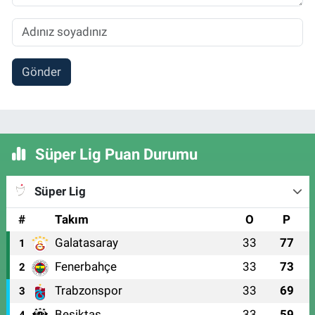
Gönder
Süper Lig Puan Durumu
Süper Lig
#
Takım
O
P
Galatasaray
33
77
1
Fenerbahçe
33
73
2
Trabzonspor
33
69
3
Beşiktaş
33
59