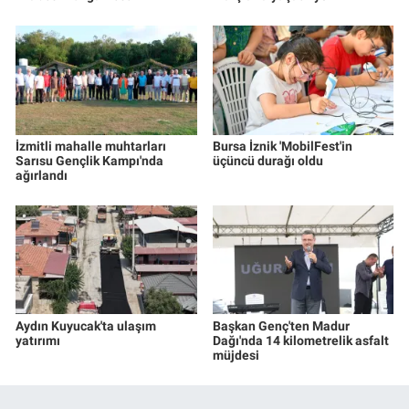
İzmitli mahalle muhtarları
Bursa İznik 'MobilFest'in
Sarısu Gençlik Kampı'nda
üçüncü durağı oldu
ağırlandı
Aydın Kuyucak'ta ulaşım
Başkan Genç'ten Madur
yatırımı
Dağı'nda 14 kilometrelik asfalt
müjdesi