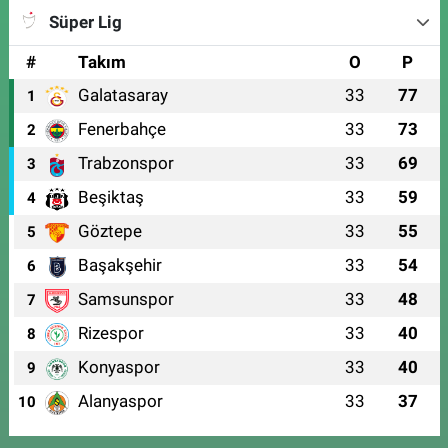
Süper Lig
#
Takım
O
P
Galatasaray
33
77
1
Fenerbahçe
33
73
2
Trabzonspor
33
69
3
Beşiktaş
33
59
4
Göztepe
33
55
5
Başakşehir
33
54
6
Samsunspor
33
48
7
Rizespor
33
40
8
Konyaspor
33
40
9
Alanyaspor
33
37
10