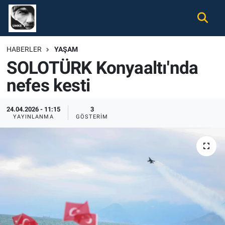
Gündem
Nöbetçi Eczaneler
HABERLER
YAŞAM
SOLOTÜRK Konyaaltı'nda
Ekonomi
Hava Durumu
nefes kesti
Spor
Namaz Vakitleri
24.04.2026 - 11:15
3
Magazin
Trafik Durumu
YAYINLANMA
GÖSTERIM
Tüm Haberler
Süper Lig Puan Durumu ve Fikstür
İletişim
Tüm Manşetler
Künye
Son Dakika Haberleri
Haber Arşivi