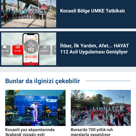
Kocaeli Bölge UMKE Tatbikatı
İhbar, İlk Yardım, Afet... HAYAT
112 Acil Uygulaması Genişliyor
Bunlar da ilginizi çekebilir
Kocaeli yaz akşamlarında
Bursa'da 700 yıllık ruh
'Arabesk' rüzgârı esti
marşlarla yaşatılıyor