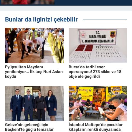
Bunlar da ilginizi çekebilir
Eyüpsultan Meydanı
Bursa'da tarihi eser
yenileniyor... İlk taşı Nuri Aslan
operasyonu! 273 sikke ve 18
koydu
obje ele geçirildi
Gebze'nin geleceği için
İstanbul Maltepe'de çocuklar
Başkent'te güçlü temaslar
kitapların renkli dünyasında