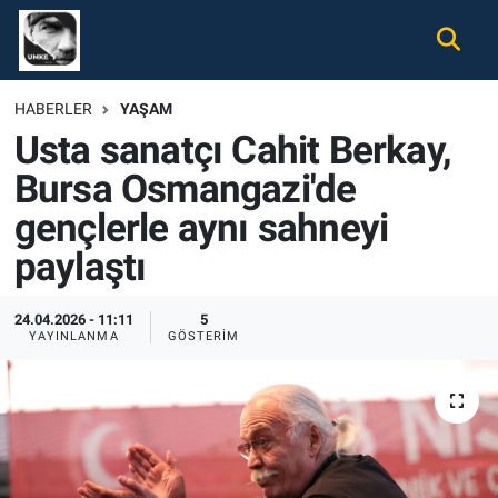
Gündem
Nöbetçi Eczaneler
HABERLER
YAŞAM
Usta sanatçı Cahit Berkay,
Ekonomi
Hava Durumu
Bursa Osmangazi'de
Spor
Namaz Vakitleri
gençlerle aynı sahneyi
Magazin
Trafik Durumu
paylaştı
Tüm Haberler
Süper Lig Puan Durumu ve Fikstür
24.04.2026 - 11:11
5
YAYINLANMA
GÖSTERIM
İletişim
Tüm Manşetler
Künye
Son Dakika Haberleri
Haber Arşivi