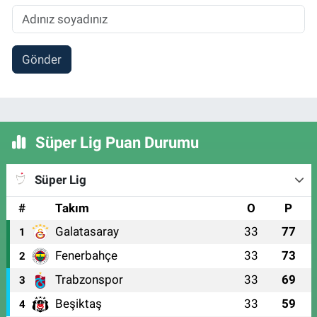
Gönder
Süper Lig Puan Durumu
Süper Lig
#
Takım
O
P
Galatasaray
33
77
1
Fenerbahçe
33
73
2
Trabzonspor
33
69
3
Beşiktaş
33
59
4