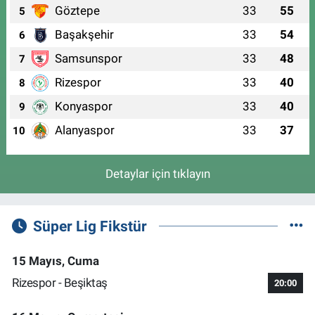
Göztepe
33
55
5
Başakşehir
33
54
6
Samsunspor
33
48
7
Rizespor
33
40
8
Konyaspor
33
40
9
Alanyaspor
33
37
10
Detaylar için tıklayın
Süper Lig Fikstür
15 Mayıs, Cuma
Rizespor - Beşiktaş
20:00