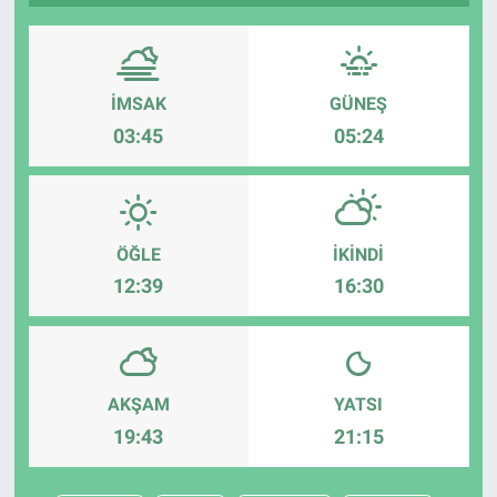
İMSAK
GÜNEŞ
03:45
05:24
ÖĞLE
İKINDI
12:39
16:30
AKŞAM
YATSI
19:43
21:15