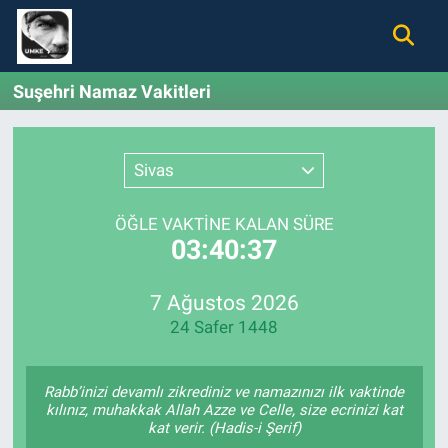
Gündem
Nöbetçi Eczaneler
Suşehri Namaz Vakitleri
Ekonomi
Hava Durumu
Sivas
Spor
Namaz Vakitleri
ÖĞLE VAKTİNE KALAN SÜRE
Magazin
Trafik Durumu
03:40:37
Tüm Haberler
Süper Lig Puan Durumu ve Fikstür
7 Ağustos 2026
24 Safer 1448
İletişim
Tüm Manşetler
Künye
Son Dakika Haberleri
Rabb’inizi devamlı zikrediniz ve namazınızı ilk vaktinde
kılınız, muhakkak Allah Azze ve Celle, size ecrinizi kat
kat verir. (Hadis-i Şerif)
Haber Arşivi