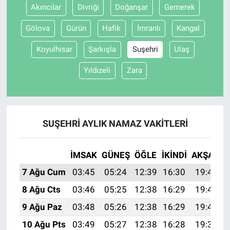
Akıncılar
Divriği
Doğanşar
Gemerek
Gölova
Gürün
Hafik
İmranlı
Kangal
Koyulhisar
Şarkışla
Suşehri
Ulaş
Yıldızeli
Zara
SUŞEHRI AYLIK NAMAZ VAKITLERI
İMSAK
GÜNEŞ
ÖĞLE
İKINDI
AKŞAM
7 Ağu Cum
03:45
05:24
12:39
16:30
19:43
8 Ağu Cts
03:46
05:25
12:38
16:29
19:42
9 Ağu Paz
03:48
05:26
12:38
16:29
19:41
10 Ağu Pts
03:49
05:27
12:38
16:28
19:39