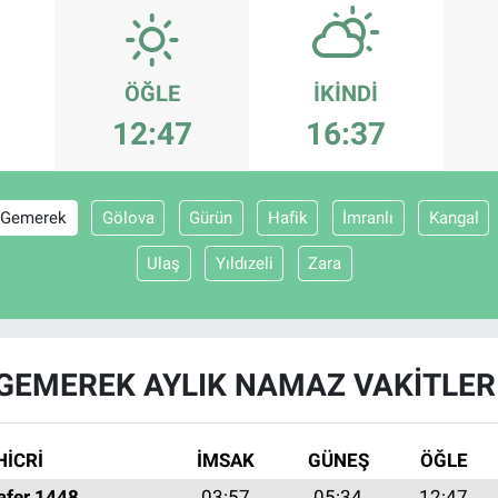
ÖĞLE
İKINDI
12:47
16:37
Gemerek
Gölova
Gürün
Hafik
İmranlı
Kangal
Ulaş
Yıldızeli
Zara
GEMEREK AYLIK NAMAZ VAKITLER
HİCRİ
İMSAK
GÜNEŞ
ÖĞLE
afer 1448
03:57
05:34
12:47