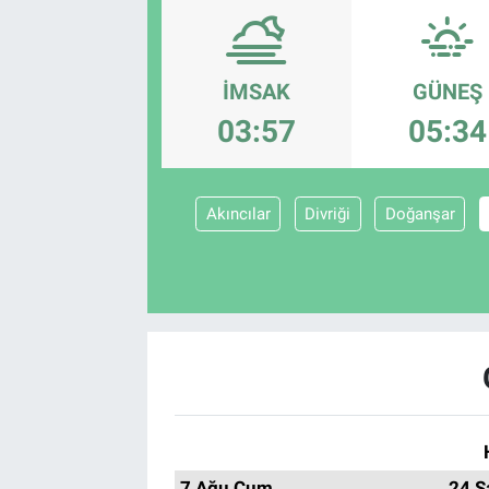
İMSAK
GÜNEŞ
03:57
05:34
Akıncılar
Divriği
Doğanşar
7 Ağu Cum
24 S