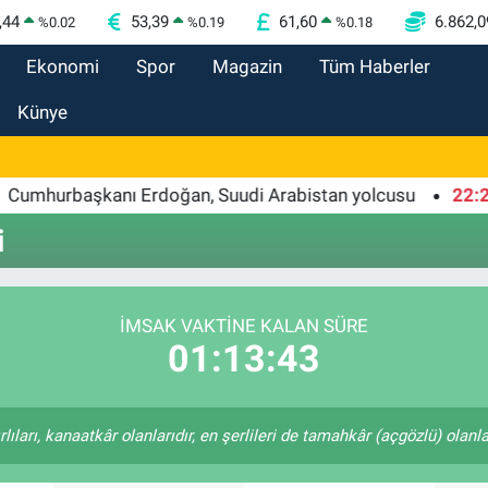
,44
53,39
61,60
6.862,0
%
0.02
%
0.19
%
0.18
Ekonomi
Spor
Magazin
Tüm Haberler
Künye
hurbaşkanı Erdoğan, Suudi Arabistan yolcusu
22:24
Bu
i
İMSAK VAKTİNE KALAN SÜRE
01:13:43
ıları, kanaatkâr olanlarıdır, en şerlileri de tamahkâr (açgözlü) olanlar