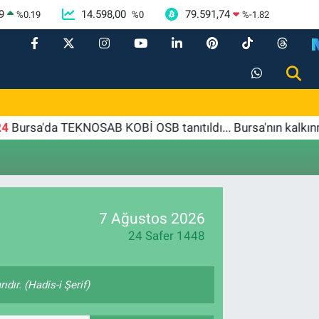
9
14.598,00
79.591,74
%
0.19
%
0
%
-1.82
rsa'da TEKNOSAB KOBİ OSB tanıtıldı... Bursa'nın kalkınma
7 Ağustos 2026
24 Safer 1448
ıdır. (Hadis-i Şerif)