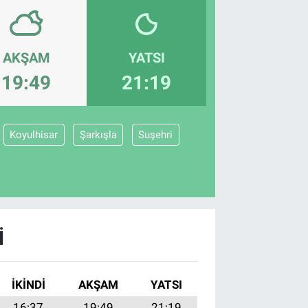
AKŞAM
YATSI
19:49
21:19
Koyulhisar
Şarkışla
Suşehri
I
İKINDI
AKŞAM
YATSI
16:37
19:49
21:19