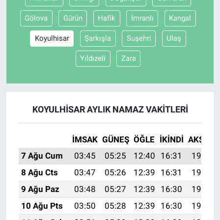
Gölova
Gürün
Hafik
İmranlı
Kangal
Koyulhisar
Şarkışla
Suşehri
Ulaş
Yıldızeli
Zara
KOYULHISAR AYLIK NAMAZ VAKITLERI
İMSAK
GÜNEŞ
ÖĞLE
İKINDI
AKŞAM
7 Ağu Cum
03:45
05:25
12:40
16:31
19:44
8 Ağu Cts
03:47
05:26
12:39
16:31
19:43
9 Ağu Paz
03:48
05:27
12:39
16:30
19:42
10 Ağu Pts
03:50
05:28
12:39
16:30
19:41