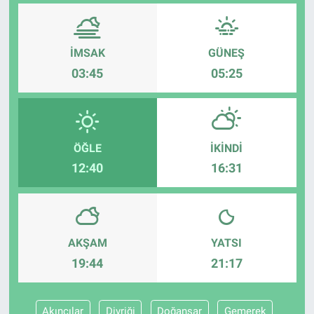
İMSAK
GÜNEŞ
03:45
05:25
ÖĞLE
İKINDI
12:40
16:31
AKŞAM
YATSI
19:44
21:17
Akıncılar
Divriği
Doğanşar
Gemerek