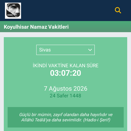
Gündem
Nöbetçi Eczaneler
Koyulhisar Namaz Vakitleri
Ekonomi
Hava Durumu
Sivas
Spor
Namaz Vakitleri
İKINDI VAKTİNE KALAN SÜRE
Magazin
Trafik Durumu
03:07:20
Tüm Haberler
Süper Lig Puan Durumu ve Fikstür
7 Ağustos 2026
24 Safer 1448
İletişim
Tüm Manşetler
Künye
Son Dakika Haberleri
Güçlü bir mümin, zayıf olandan daha hayırlıdır ve
Allâhü Teâlâ’ya daha sevimlidir. (Hadis-i Şerif)
Haber Arşivi