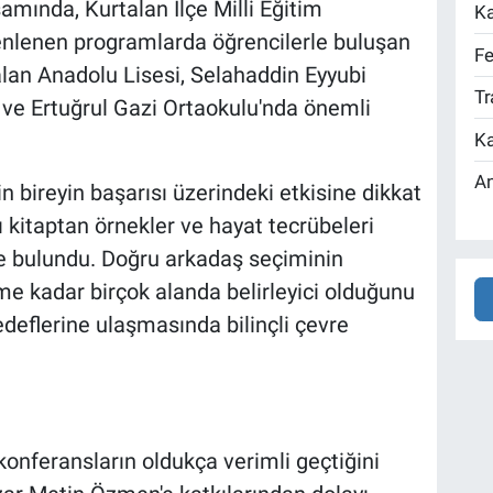
amında, Kurtalan İlçe Milli Eğitim
Ka
nlenen programlarda öğrencilerle buluşan
Fe
lan Anadolu Lisesi, Selahaddin Eyyubi
Tr
 ve Ertuğrul Gazi Ortaokulu'nda önemli
Ka
An
 bireyin başarısı üzerindeki etkisine dikkat
kitaptan örnekler ve hayat tecrübeleri
de bulundu. Doğru arkadaş seçiminin
me kadar birçok alanda belirleyici olduğunu
deflerine ulaşmasında bilinçli çevre
 konferansların oldukça verimli geçtiğini