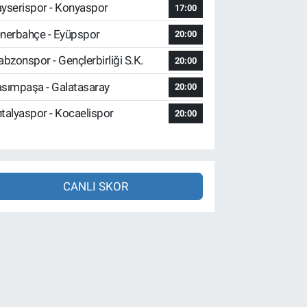
yserispor - Konyaspor
17:00
nerbahçe - Eyüpspor
20:00
abzonspor - Gençlerbirliği S.K.
20:00
sımpaşa - Galatasaray
20:00
talyaspor - Kocaelispor
20:00
CANLI SKOR