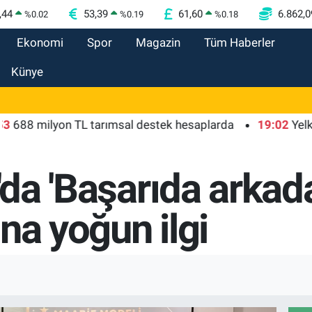
,44
53,39
61,60
6.862,0
%
0.02
%
0.19
%
0.18
Ekonomi
Spor
Magazin
Tüm Haberler
Künye
milyon TL tarımsal destek hesaplarda
19:02
Yelkenciler
n'da 'Başarıda arkad
na yoğun ilgi