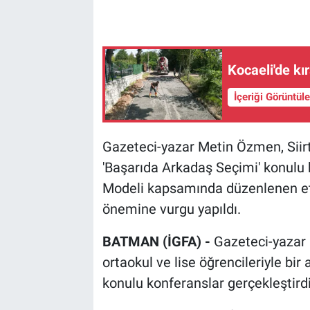
Kocaeli'de kı
İçeriği Görüntül
Gazeteci-yazar Metin Özmen, Siirt'
'Başarıda Arkadaş Seçimi' konulu k
Modeli kapsamında düzenlenen etk
önemine vurgu yapıldı.
BATMAN (İGFA) -
Gazeteci-yazar 
ortaokul ve lise öğrencileriyle bi
konulu konferanslar gerçekleştirdi