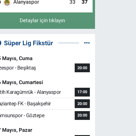
Alanyaspor
33
37
0
Detaylar için tıklayın
Süper Lig Fikstür
5 Mayıs, Cuma
zespor - Beşiktaş
20:00
6 Mayıs, Cumartesi
tih Karagümrük - Alanyaspor
17:00
ziantep FK - Başakşehir
20:00
msunspor - Göztepe
20:00
 Mayıs, Pazar