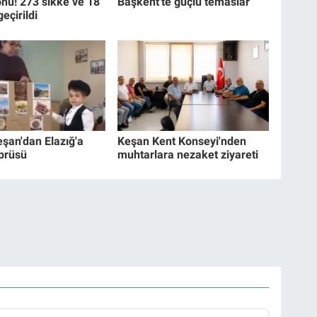
nu! 273 sikke ve 18
Başkent'te güçlü temaslar
geçirildi
eşan'dan Elazığ'a
Keşan Kent Konseyi'nden
prüsü
muhtarlara nezaket ziyareti