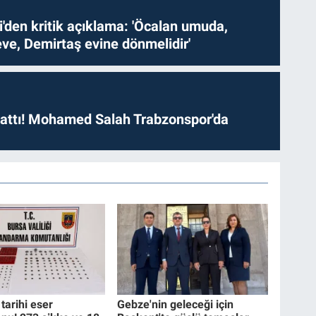
i'den kritik açıklama: 'Öcalan umuda,
ve, Demirtaş evine dönmelidir'
 attı! Mohamed Salah Trabzonspor'da
tarihi eser
Gebze'nin geleceği için