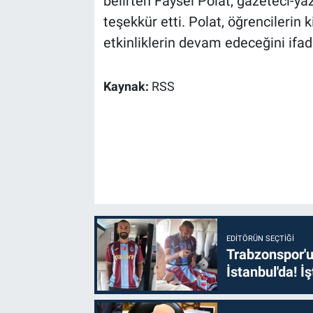
belirten Faysel Polat, gazeteci-ya
teşekkür etti. Polat, öğrencilerin 
etkinliklerin devam edeceğini ifade
Kaynak:
RSS
EDITÖRÜN SEÇTIĞI
Trabzonspor'u
İstanbul'da! İş