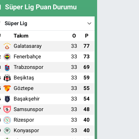
Süper Lig Puan Durumu
Süper Lig
#
Takım
O
P
Galatasaray
33
77
1
Fenerbahçe
33
73
2
Trabzonspor
33
69
3
Beşiktaş
33
59
4
Göztepe
33
55
5
Başakşehir
33
54
6
Samsunspor
33
48
7
Rizespor
33
40
8
Konyaspor
33
40
9