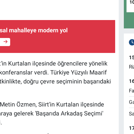
1
rsal mahalleye modern yol
e
1
in Kurtalan ilçesinde öğrencilere yönelik
Ri
onferanslar verdi. Türkiye Yüzyılı Maarif
inlikte, doğru çevre seçiminin başarıdaki
1
Fa
Ga
Metin Özmen, Siirt'in Kurtalan ilçesinde
r araya gelerek 'Başarıda Arkadaş Seçimi'
Sa
.
17