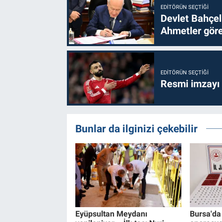
EDITÖRÜN SEÇTIĞI
Devlet Bahçel
Ahmetler göre
EDITÖRÜN SEÇTIĞI
Resmi imzayı
Bunlar da ilginizi çekebilir
Eyüpsultan Meydanı
Bursa'da 