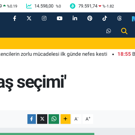
9
14.598,00
79.591,74
%
0.19
%
0
%
-1.82
in zorlu mücadelesi ilk günde nefes kesti
18:55
Bursa'da
aş seçimi'
-
+
A
A