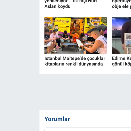
yenileniyor... İlk taşı Nuri
operasyo
Aslan koydu
obje ele 
İstanbul Maltepe'de çocuklar
Edirne K
kitapların renkli dünyasında
gönül kö
Yorumlar