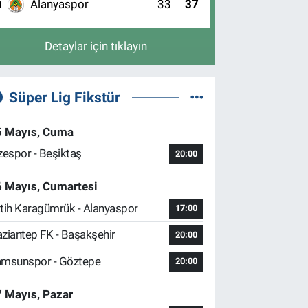
Alanyaspor
33
37
0
Detaylar için tıklayın
Süper Lig Fikstür
5 Mayıs, Cuma
zespor - Beşiktaş
20:00
6 Mayıs, Cumartesi
tih Karagümrük - Alanyaspor
17:00
ziantep FK - Başakşehir
20:00
msunspor - Göztepe
20:00
 Mayıs, Pazar