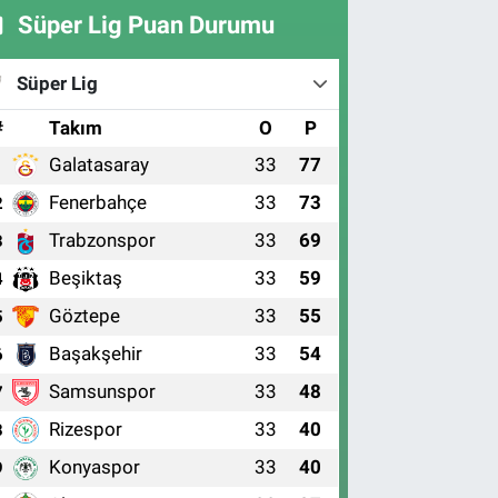
Süper Lig Puan Durumu
Süper Lig
#
Takım
O
P
Galatasaray
33
77
1
Fenerbahçe
33
73
2
Trabzonspor
33
69
3
Beşiktaş
33
59
4
Göztepe
33
55
5
Başakşehir
33
54
6
Samsunspor
33
48
7
Rizespor
33
40
8
Konyaspor
33
40
9