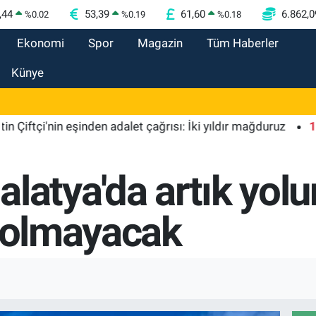
,44
53,39
61,60
6.862,0
%
0.02
%
0.19
%
0.18
Ekonomi
Spor
Magazin
Tüm Haberler
Künye
'nin eşinden adalet çağrısı: İki yıldır mağduruz
10:14
D
latya'da artık yolu
ı olmayacak