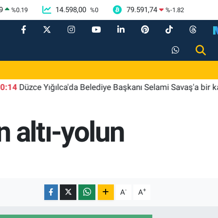
9
14.598,00
79.591,74
%
0.19
%
0
%
-1.82
üzce Yığılca'da Belediye Başkanı Selami Savaş'a bir kapı dah
n altı-yolun
-
+
A
A