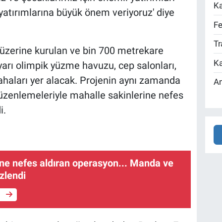
Ka
 yatırımlarına büyük önem veriyoruz' diye
Fe
Tr
üzerine kurulan ve bin 700 metrekare
Ka
yarı olimpik yüzme havuzu, cep salonları,
sahaları yer alacak. Projenin aynı zamanda
An
üzenlemeleriyle mahalle sakinlerine nefes
i.
'ne nefes aldıran operasyon... Manda ve
zlendi
e