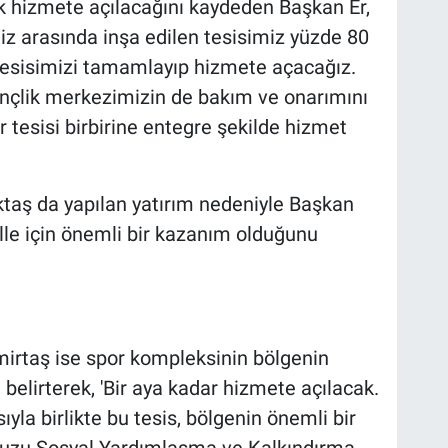
 hizmete açılacağını kaydeden Başkan Er,
z arasında inşa edilen tesisimiz yüzde 80
 tesisimizi tamamlayıp hizmete açacağız.
nçlik merkezimizin de bakım ve onarımını
 tesisi birbirine entegre şekilde hizmet
taş da yapılan yatırım nedeniyle Başkan
lle için önemli bir kazanım olduğunu
mirtaş ise spor kompleksinin bölgenin
ı belirterek, 'Bir aya kadar hizmete açılacak.
la birlikte bu tesis, bölgenin önemli bir
rmuzu Sosyal Yardımlaşma ve Kalkındırma