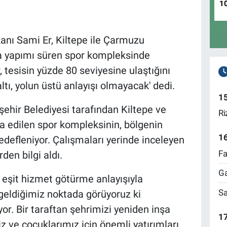
1
anı Sami Er, Kiltepe ile Çarmuzu
a yapımı süren spor kompleksinde
tesisin yüzde 80 seviyesine ulaştığını
altı, yolun üstü anlayışı olmayacak' dedi.
1
ehir Belediyesi tarafından Kiltepe ve
Ri
a edilen spor kompleksinin, bölgenin
1
hedefleniyor. Çalışmaları yerinde inceleyen
Fa
den bilgi aldı.
Ga
 eşit hizmet götürme anlayışıyla
Sa
n geldiğimiz noktada görüyoruz ki
r. Bir taraftan şehrimizi yeniden inşa
17
z ve çocuklarımız için önemli yatırımları