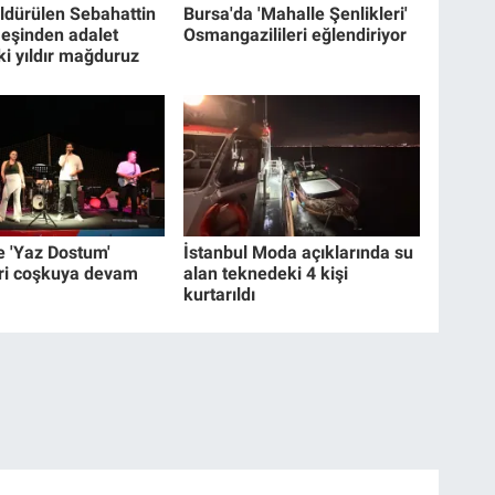
ldürülen Sebahattin
Bursa'da 'Mahalle Şenlikleri'
n eşinden adalet
Osmangazilileri eğlendiriyor
İki yıldır mağduruz
e 'Yaz Dostum'
İstanbul Moda açıklarında su
ri coşkuya devam
alan teknedeki 4 kişi
kurtarıldı