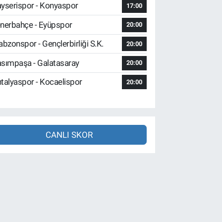
yserispor - Konyaspor
17:00
nerbahçe - Eyüpspor
20:00
abzonspor - Gençlerbirliği S.K.
20:00
sımpaşa - Galatasaray
20:00
talyaspor - Kocaelispor
20:00
CANLI SKOR