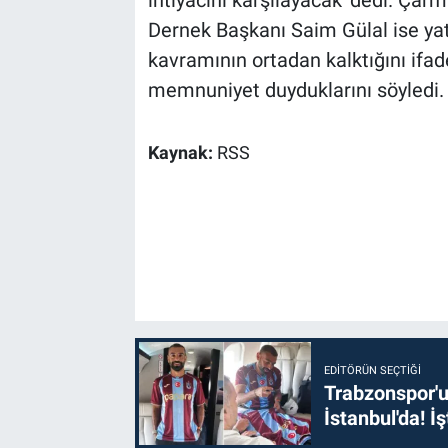
Dernek Başkanı Saim Gülal ise yatır
kavramının ortadan kalktığını ifa
memnuniyet duyduklarını söyledi.
Kaynak:
RSS
EDITÖRÜN SEÇTIĞI
Trabzonspor'u
İstanbul'da! İş