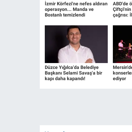
İzmir Körfezi'ne nefes aldıran
ABD'de ö
operasyon... Manda ve
Çiftçi'ni
Bostanlı temizlendi
çağrısı: 
Düzce Yığılca'da Belediye
Mersin'd
Başkanı Selami Savaş'a bir
konserle
kapı daha kapandı!
ediyor