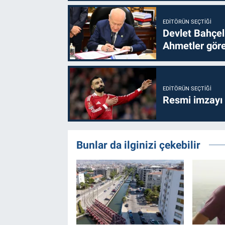
EDITÖRÜN SEÇTIĞI
Devlet Bahçel
Ahmetler göre
EDITÖRÜN SEÇTIĞI
Resmi imzayı
Bunlar da ilginizi çekebilir