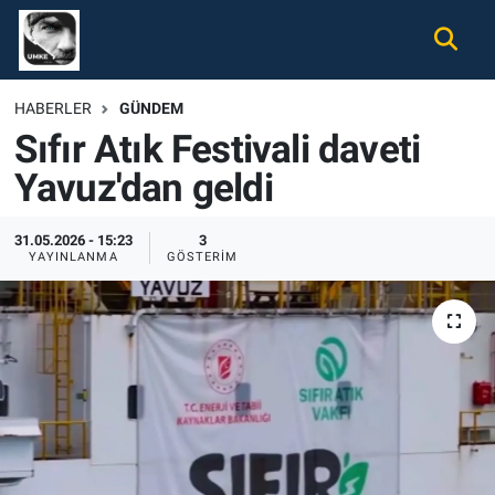
Gündem
Nöbetçi Eczaneler
HABERLER
GÜNDEM
Sıfır Atık Festivali daveti
Ekonomi
Hava Durumu
Yavuz'dan geldi
Spor
Namaz Vakitleri
31.05.2026 - 15:23
3
Magazin
Trafik Durumu
YAYINLANMA
GÖSTERIM
Tüm Haberler
Süper Lig Puan Durumu ve Fikstür
İletişim
Tüm Manşetler
Künye
Son Dakika Haberleri
Haber Arşivi