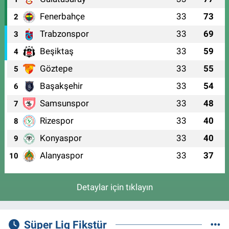
Fenerbahçe
33
73
2
Trabzonspor
33
69
3
Beşiktaş
33
59
4
Göztepe
33
55
5
Başakşehir
33
54
6
Samsunspor
33
48
7
Rizespor
33
40
8
Konyaspor
33
40
9
Alanyaspor
33
37
10
Detaylar için tıklayın
Süper Lig Fikstür