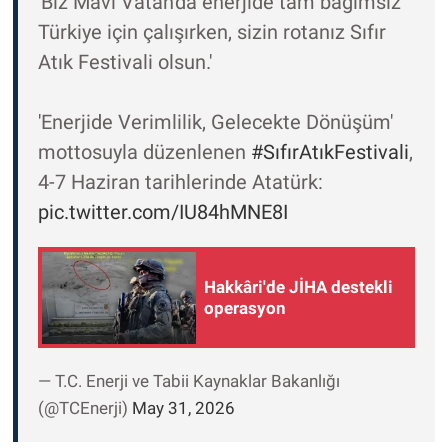
'Biz Mavi Vatan'da enerjide tam bağımsız
Türkiye için çalışırken, sizin rotanız Sıfır
Atık Festivali olsun.'
'Enerjide Verimlilik, Gelecekte Dönüşüm'
mottosuyla düzenlenen
#SıfırAtıkFestivali
,
4-7 Haziran tarihlerinde Atatürk:
pic.twitter.com/IU84hMNE8I
Hakkâri'de JİHA destekli
operasyon
— T.C. Enerji ve Tabii Kaynaklar Bakanlığı
(@TCEnerji)
May 31, 2026