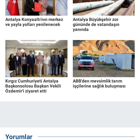
Antalya Konyaaltı'nın merkez
Antalya Büyükşehir zor
ve yayla yolları yenilenecek
gününde de vatandaşın
yanında
Kırgız Cumhuriyeti Antalya
ABB'den mevsimlik tarım
Başkonsolosu Başkan Vekili
işçilerine sağlık buluşması
Özdemir'i ziyaret etti
Yorumlar