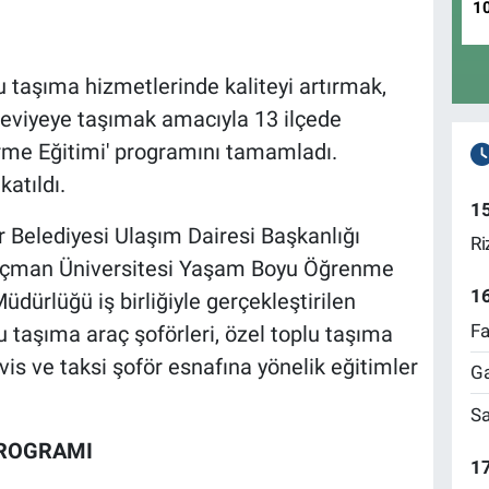
1
 taşıma hizmetlerinde kaliteyi artırmak,
 seviyeye taşımak amacıyla 13 ilçede
irme Eğitimi' programını tamamladı.
atıldı.
1
 Belediyesi Ulaşım Dairesi Başkanlığı
Ri
Koçman Üniversitesi Yaşam Boyu Öğrenme
1
ürlüğü iş birliğiyle gerçekleştirilen
Fa
taşıma araç şoförleri, özel toplu taşıma
servis ve taksi şoför esnafına yönelik eğitimler
Ga
Sa
PROGRAMI
17