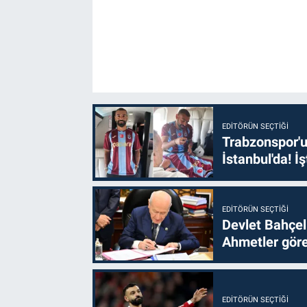
EDITÖRÜN SEÇTIĞI
Trabzonspor'u
İstanbul'da! İş
EDITÖRÜN SEÇTIĞI
Devlet Bahçel
Ahmetler göre
EDITÖRÜN SEÇTIĞI