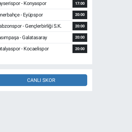
yserispor - Konyaspor
17:00
nerbahçe - Eyüpspor
20:00
abzonspor - Gençlerbirliği S.K.
20:00
sımpaşa - Galatasaray
20:00
talyaspor - Kocaelispor
20:00
CANLI SKOR