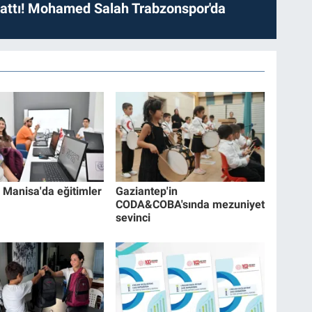
 attı! Mohamed Salah Trabzonspor'da
Manisa'da eğitimler
Gaziantep'in
CODA&COBA'sında mezuniyet
sevinci