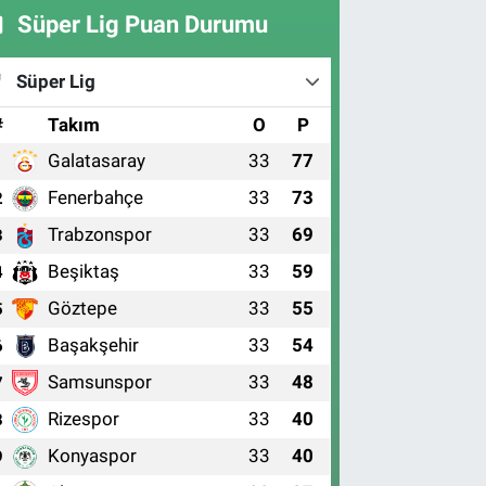
Süper Lig Puan Durumu
Süper Lig
#
Takım
O
P
Galatasaray
33
77
1
Fenerbahçe
33
73
2
Trabzonspor
33
69
3
Beşiktaş
33
59
4
Göztepe
33
55
5
Başakşehir
33
54
6
Samsunspor
33
48
7
Rizespor
33
40
8
Konyaspor
33
40
9