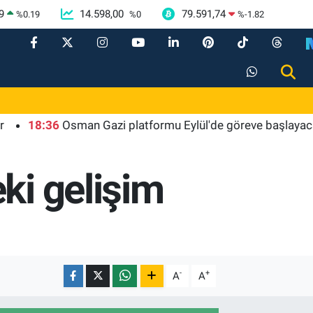
9
14.598,00
79.591,74
%
0.19
%
0
%
-1.82
8:36
Osman Gazi platformu Eylül'de göreve başlayacak... Gaba
ki gelişim
-
+
A
A