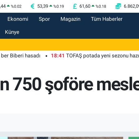
,44
53,39
61,60
6.862,0
%
0.02
%
0.19
%
0.18
Ekonomi
Spor
Magazin
Tüm Haberler
Künye
beri hasadı
18:41
TOFAŞ potada yeni sezonu hazır
1
in 750 şoföre mesle