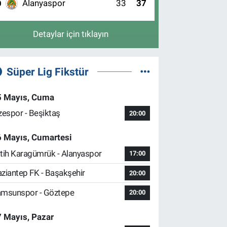
Alanyaspor
33
37
0
Detaylar için tıklayın
Süper Lig Fikstür
5 Mayıs, Cuma
zespor - Beşiktaş
20:00
6 Mayıs, Cumartesi
tih Karagümrük - Alanyaspor
17:00
ziantep FK - Başakşehir
20:00
msunspor - Göztepe
20:00
 Mayıs, Pazar