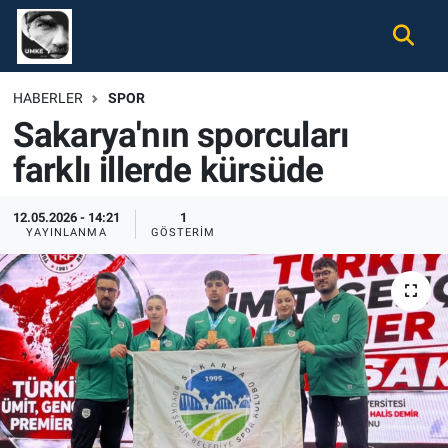
Gündem
Nöbetçi Eczaneler
HABERLER
SPOR
Sakarya'nın sporcuları
Ekonomi
Hava Durumu
farklı illerde kürsüde
Spor
Namaz Vakitleri
12.05.2026 - 14:21
1
Magazin
Trafik Durumu
YAYINLANMA
GÖSTERIM
Tüm Haberler
Süper Lig Puan Durumu ve Fikstür
İletişim
Tüm Manşetler
Künye
Son Dakika Haberleri
Haber Arşivi