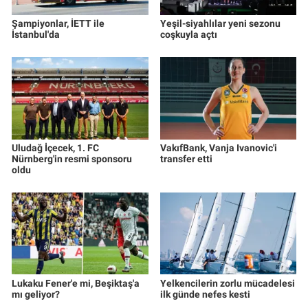
Şampiyonlar, İETT ile
Yeşil-siyahlılar yeni sezonu
İstanbul'da
coşkuyla açtı
Uludağ İçecek, 1. FC
VakıfBank, Vanja Ivanovic'i
Nürnberg'in resmi sponsoru
transfer etti
oldu
Lukaku Fener'e mi, Beşiktaş'a
Yelkencilerin zorlu mücadelesi
mı geliyor?
ilk günde nefes kesti