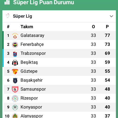
Süper Lig Puan Durumu
Süper Lig
#
Takım
O
P
Galatasaray
33
77
1
Fenerbahçe
33
73
2
Trabzonspor
33
69
3
Beşiktaş
33
59
4
Göztepe
33
55
5
Başakşehir
33
54
6
Samsunspor
33
48
7
Rizespor
33
40
8
Konyaspor
33
40
9
Alanyaspor
33
37
10