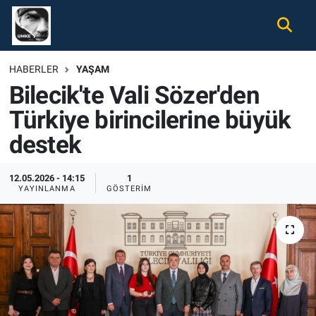
Gündem
Nöbetçi Eczaneler
HABERLER
YAŞAM
Bilecik'te Vali Sözer'den
Ekonomi
Hava Durumu
Türkiye birincilerine büyük
Spor
Namaz Vakitleri
destek
Magazin
Trafik Durumu
12.05.2026 - 14:15
1
YAYINLANMA
GÖSTERIM
Tüm Haberler
Süper Lig Puan Durumu ve Fikstür
İletişim
Tüm Manşetler
Künye
Son Dakika Haberleri
Haber Arşivi