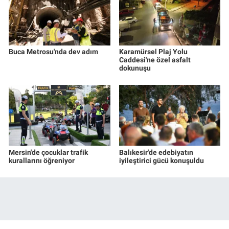
Buca Metrosu'nda dev adım
Karamürsel Plaj Yolu
Caddesi'ne özel asfalt
dokunuşu
Mersin'de çocuklar trafik
Balıkesir'de edebiyatın
kurallarını öğreniyor
iyileştirici gücü konuşuldu