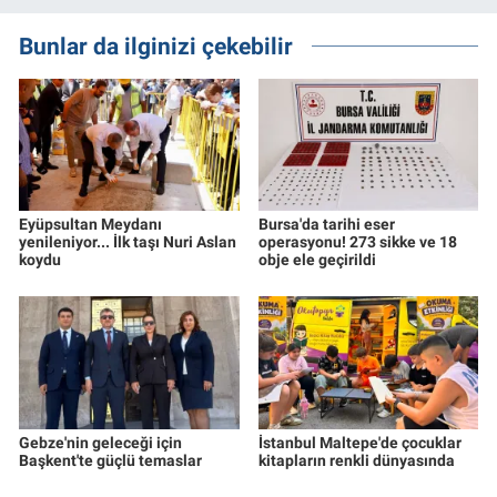
Bunlar da ilginizi çekebilir
Eyüpsultan Meydanı
Bursa'da tarihi eser
yenileniyor... İlk taşı Nuri Aslan
operasyonu! 273 sikke ve 18
koydu
obje ele geçirildi
Gebze'nin geleceği için
İstanbul Maltepe'de çocuklar
Başkent'te güçlü temaslar
kitapların renkli dünyasında