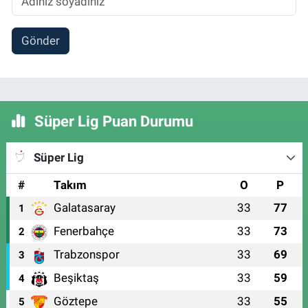
Gönder
Süper Lig Puan Durumu
Süper Lig
#
Takım
O
P
Galatasaray
33
77
1
Fenerbahçe
33
73
2
Trabzonspor
33
69
3
Beşiktaş
33
59
4
Göztepe
33
55
5