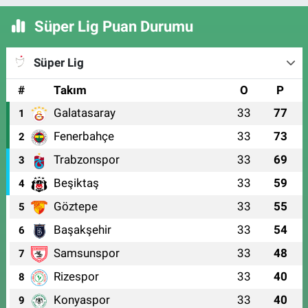
Süper Lig Puan Durumu
Süper Lig
#
Takım
O
P
Galatasaray
33
77
1
Fenerbahçe
33
73
2
Trabzonspor
33
69
3
Beşiktaş
33
59
4
Göztepe
33
55
5
Başakşehir
33
54
6
Samsunspor
33
48
7
Rizespor
33
40
8
Konyaspor
33
40
9