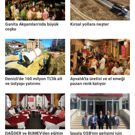
Ganita Akşamları'nda büyük
Kırsal yollara neşter
coşku
Denizli'de 160 milyon TL'lik alt
Ayvalık'ta üretici ve el emeği
ve üstyapı yatırımı
pazarı renk katıyor
DAĞDER ve BUMEV'den eğitim
İpsala OSB'nin gelişimi için