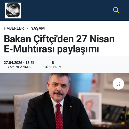
Gündem
Nöbetçi Eczaneler
HABERLER
YAŞAM
Bakan Çiftçi'den 27 Nisan
Ekonomi
Hava Durumu
E-Muhtırası paylaşımı
Spor
Namaz Vakitleri
27.04.2026 - 18:51
8
Magazin
Trafik Durumu
YAYINLANMA
GÖSTERIM
Tüm Haberler
Süper Lig Puan Durumu ve Fikstür
İletişim
Tüm Manşetler
Künye
Son Dakika Haberleri
Haber Arşivi