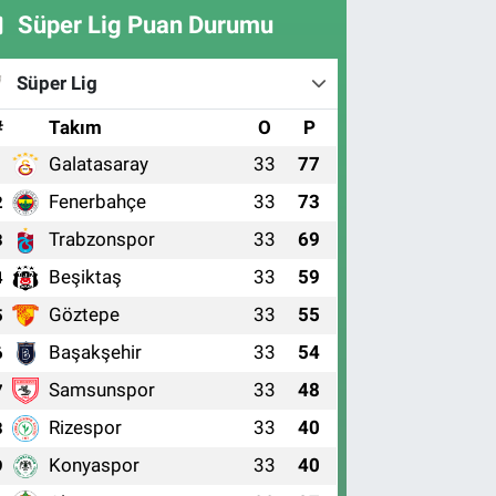
Süper Lig Puan Durumu
Süper Lig
#
Takım
O
P
Galatasaray
33
77
1
Fenerbahçe
33
73
2
Trabzonspor
33
69
3
Beşiktaş
33
59
4
Göztepe
33
55
5
Başakşehir
33
54
6
Samsunspor
33
48
7
Rizespor
33
40
8
Konyaspor
33
40
9