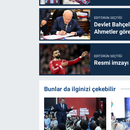
EDITÖRÜN SEÇTIĞI
Devlet Bahçel
Ahmetler göre
EDITÖRÜN SEÇTIĞI
Resmi imzayı
Bunlar da ilginizi çekebilir