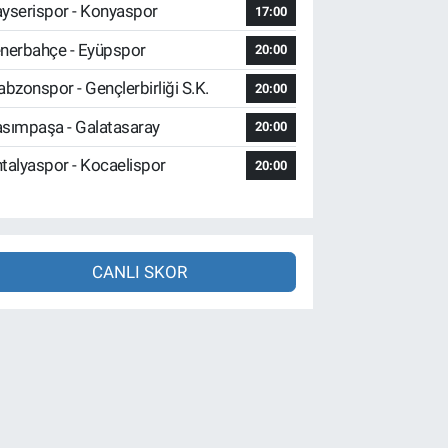
yserispor - Konyaspor
17:00
nerbahçe - Eyüpspor
20:00
abzonspor - Gençlerbirliği S.K.
20:00
sımpaşa - Galatasaray
20:00
talyaspor - Kocaelispor
20:00
CANLI SKOR