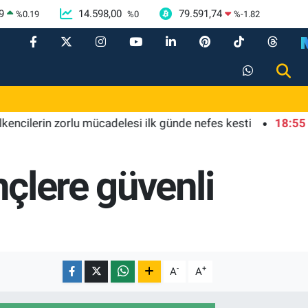
9
14.598,00
79.591,74
%
0.19
%
0
%
-1.82
erin zorlu mücadelesi ilk günde nefes kesti
18:55
Bursa'd
nçlere güvenli
-
+
A
A