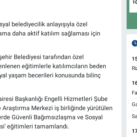
1
yal belediyecilik anlayışıyla özel
şama daha aktif katılım sağlaması için
ehir Belediyesi tarafından özel
1
enlenen eğitimlerle katılımcıların beden
Ri
osyal yaşam becerileri konusunda bilinç
1
Fa
resi Başkanlığı Engelli Hizmetleri Şube
Ga
 Araştırma Merkezi iş birliğinde yürütülen
Sa
lerde Güvenli Bağımsızlaşma ve Sosyal
i' eğitimleri tamamlandı.
17