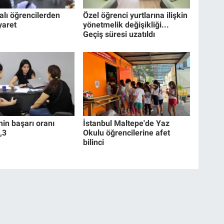
alı öğrencilerden
Özel öğrenci yurtlarına ilişkin
yaret
yönetmelik değişikliği...
Geçiş süresi uzatıldı
nin başarı oranı
İstanbul Maltepe'de Yaz
,3
Okulu öğrencilerine afet
bilinci