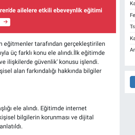
Ka
en'de ailelere etkili ebeveynlik eğitimi
Fe
e
Tr
Ka
 eğitmenler tarafından gerçekleştirilen
An
yla üç farklı konu ele alındı.İlk eğitimde
 ve ilişkilerde güvenlik' konusu işlendi.
şisel alan farkındalığı hakkında bilgiler
aşlığı ele alındı. Eğitimde internet
işisel bilgilerin korunması ve dijital
nlatıldı.