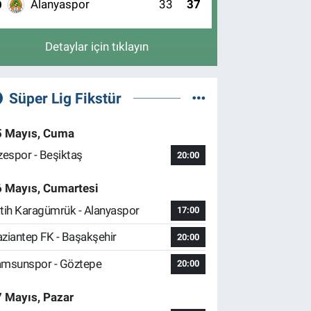
Alanyaspor
33
37
0
Detaylar için tıklayın
Süper Lig Fikstür
5 Mayıs, Cuma
zespor - Beşiktaş
20:00
6 Mayıs, Cumartesi
tih Karagümrük - Alanyaspor
17:00
ziantep FK - Başakşehir
20:00
msunspor - Göztepe
20:00
 Mayıs, Pazar