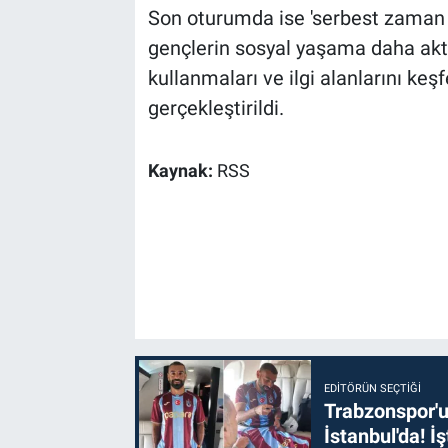
Son oturumda ise 'serbest zaman et
gençlerin sosyal yaşama daha akti
kullanmaları ve ilgi alanlarını ke
gerçekleştirildi.
Kaynak:
RSS
EDITÖRÜN SEÇTIĞI
Trabzonspor'u
İstanbul'da! İş