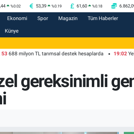
,44
53,39
61,60
6.862,0
%
0.02
%
0.19
%
0.18
Ekonomi
Spor
Magazin
Tüm Haberler
Künye
 milyon TL tarımsal destek hesaplarda
19:02
Yelkencil
el gereksinimli ge
i