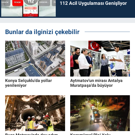
112 Acil Uygulaması Genişliyor
Bunlar da ilginizi çekebilir
Konya Selçuklu'da yollar
Aytmatov'un mirası Antalya
yenileniyor
Muratpaşa'da büyüyor
Buca Metrosu'nda dev adım
Karamürsel Plaj Yolu