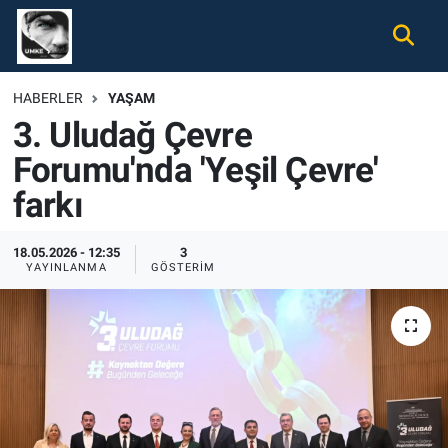
Gündem
Nöbetçi Eczaneler
HABERLER
YAŞAM
3. Uludağ Çevre
Ekonomi
Hava Durumu
Forumu'nda 'Yeşil Çevre'
Spor
Namaz Vakitleri
farkı
Magazin
Trafik Durumu
18.05.2026 - 12:35
3
YAYINLANMA
GÖSTERIM
Tüm Haberler
Süper Lig Puan Durumu ve Fikstür
İletişim
Tüm Manşetler
Künye
Son Dakika Haberleri
Haber Arşivi