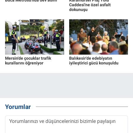
Caddesi'ne özel asfalt
dokunuşu
Mersin'de çocuklar trafik
Balıkesir'de edebiyatın
kurallarını öğreniyor
iyileştirici gücü konuşuldu
Yorumlar