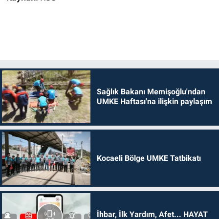
Sağlık Bakanı Memişoğlu'ndan
UMKE Haftası'na ilişkin paylaşım
Kocaeli Bölge UMKE Tatbikatı
İhbar, İlk Yardım, Afet... HAYAT