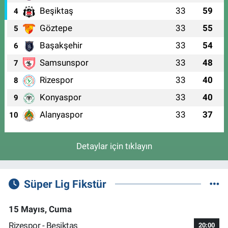
Beşiktaş
33
59
4
Göztepe
33
55
5
Başakşehir
33
54
6
Samsunspor
33
48
7
Rizespor
33
40
8
Konyaspor
33
40
9
Alanyaspor
33
37
10
Detaylar için tıklayın
Süper Lig Fikstür
15 Mayıs, Cuma
Rizespor - Beşiktaş
20:00