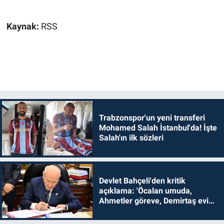
Kaynak:
RSS
Trabzonspor'un yeni transferi
Mohamed Salah İstanbul'da! İşte
Salah'ın ilk sözleri
Devlet Bahçeli'den kritik
açıklama: 'Öcalan umuda,
Ahmetler göreve, Demirtaş evine
dönmelidir'