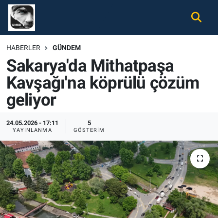
Gündem
Nöbetçi Eczaneler
HABERLER
GÜNDEM
Sakarya'da Mithatpaşa
Ekonomi
Hava Durumu
Kavşağı'na köprülü çözüm
Spor
Namaz Vakitleri
geliyor
Magazin
Trafik Durumu
24.05.2026 - 17:11
5
YAYINLANMA
GÖSTERIM
Tüm Haberler
Süper Lig Puan Durumu ve Fikstür
İletişim
Tüm Manşetler
Künye
Son Dakika Haberleri
Haber Arşivi