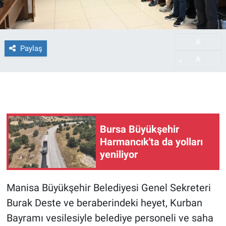
A
-
Paylaş
A
+
Bursa Büyükşehir
Harmancık'ta da yolları
yeniliyor
Manisa Büyükşehir Belediyesi Genel Sekreteri
Burak Deste ve beraberindeki heyet, Kurban
Bayramı vesilesiyle belediye personeli ve saha