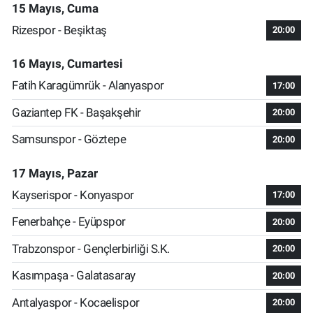
15 Mayıs, Cuma
Rizespor - Beşiktaş
20:00
16 Mayıs, Cumartesi
Fatih Karagümrük - Alanyaspor
17:00
Gaziantep FK - Başakşehir
20:00
Samsunspor - Göztepe
20:00
17 Mayıs, Pazar
Kayserispor - Konyaspor
17:00
Fenerbahçe - Eyüpspor
20:00
Trabzonspor - Gençlerbirliği S.K.
20:00
Kasımpaşa - Galatasaray
20:00
Antalyaspor - Kocaelispor
20:00