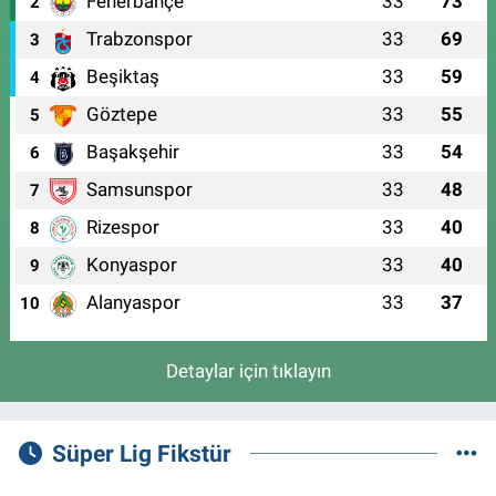
Fenerbahçe
33
73
2
Trabzonspor
33
69
3
Beşiktaş
33
59
4
Göztepe
33
55
5
Başakşehir
33
54
6
Samsunspor
33
48
7
Rizespor
33
40
8
Konyaspor
33
40
9
Alanyaspor
33
37
10
Detaylar için tıklayın
Süper Lig Fikstür