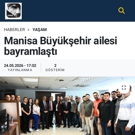
Gündem
Nöbetçi Eczaneler
HABERLER
YAŞAM
Manisa Büyükşehir ailesi
Ekonomi
Hava Durumu
bayramlaştı
Spor
Namaz Vakitleri
24.05.2026 - 17:02
2
Magazin
Trafik Durumu
YAYINLANMA
GÖSTERIM
Tüm Haberler
Süper Lig Puan Durumu ve Fikstür
İletişim
Tüm Manşetler
Künye
Son Dakika Haberleri
Haber Arşivi