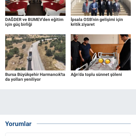
DAĞDER ve BUMEV'den eğitim
İpsala OSB'nin gelişimi için
için güç birliği
kritik ziyaret
Bursa Büyükşehir Harmancık'ta
Ağrı'da toplu sünnet şöleni
da yolları yeniliyor
Yorumlar