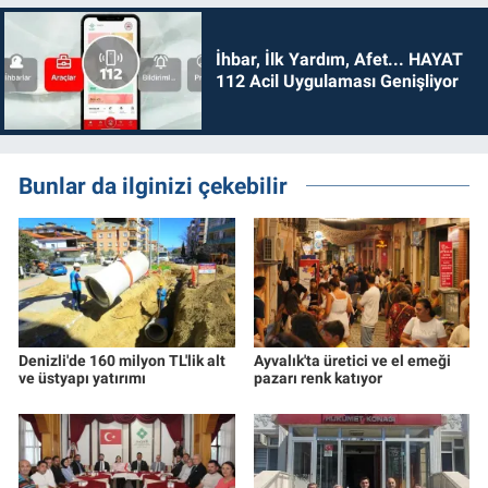
İhbar, İlk Yardım, Afet... HAYAT
112 Acil Uygulaması Genişliyor
Bunlar da ilginizi çekebilir
Denizli'de 160 milyon TL'lik alt
Ayvalık'ta üretici ve el emeği
ve üstyapı yatırımı
pazarı renk katıyor