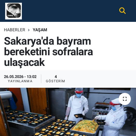
Gündem
Nöbetçi Eczaneler
HABERLER
YAŞAM
Sakarya'da bayram
Ekonomi
Hava Durumu
bereketini sofralara
Spor
Namaz Vakitleri
ulaşacak
Magazin
Trafik Durumu
26.05.2026 - 13:02
4
YAYINLANMA
GÖSTERIM
Tüm Haberler
Süper Lig Puan Durumu ve Fikstür
İletişim
Tüm Manşetler
Künye
Son Dakika Haberleri
Haber Arşivi