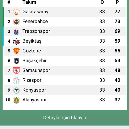
#
Takım
O
P
Galatasaray
33
77
1
Fenerbahçe
33
73
2
Trabzonspor
33
69
3
Beşiktaş
33
59
4
Göztepe
33
55
5
Başakşehir
33
54
6
Samsunspor
33
48
7
Rizespor
33
40
8
Konyaspor
33
40
9
Alanyaspor
33
37
10
Detaylar için tıklayın