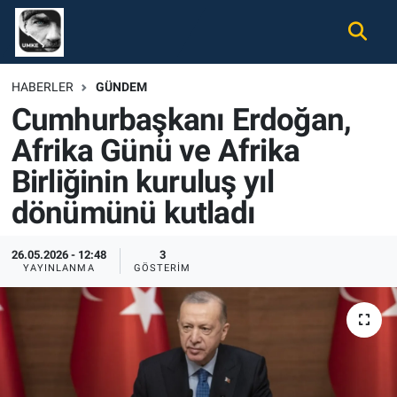
Gündem
Nöbetçi Eczaneler
HABERLER
GÜNDEM
Cumhurbaşkanı Erdoğan,
Ekonomi
Hava Durumu
Afrika Günü ve Afrika
Spor
Namaz Vakitleri
Birliğinin kuruluş yıl
Magazin
Trafik Durumu
dönümünü kutladı
Tüm Haberler
Süper Lig Puan Durumu ve Fikstür
26.05.2026 - 12:48
3
YAYINLANMA
GÖSTERIM
İletişim
Tüm Manşetler
Künye
Son Dakika Haberleri
Haber Arşivi