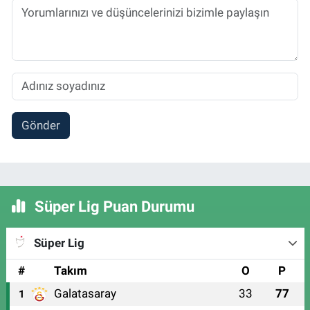
Gönder
Süper Lig Puan Durumu
Süper Lig
#
Takım
O
P
Galatasaray
33
77
1