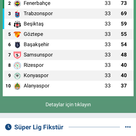
Fenerbahçe
33
73
2
Trabzonspor
33
69
3
Beşiktaş
33
59
4
Göztepe
33
55
5
Başakşehir
33
54
6
Samsunspor
33
48
7
Rizespor
33
40
8
Konyaspor
33
40
9
Alanyaspor
33
37
10
Detaylar için tıklayın
Süper Lig Fikstür