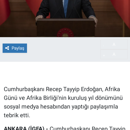
A
-
Paylaş
A
+
Cumhurbaşkanı Recep Tayyip Erdoğan, Afrika
Günü ve Afrika Birliği'nin kuruluş yıl dönümünü
sosyal medya hesabından yaptığı paylaşımla
tebrik etti.
ANKARA (İGFA) -
Cumhurbaşkanı Recep Tayyip