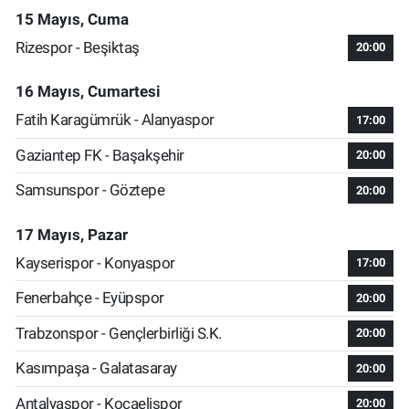
15 Mayıs, Cuma
Rizespor - Beşiktaş
20:00
16 Mayıs, Cumartesi
Fatih Karagümrük - Alanyaspor
17:00
Gaziantep FK - Başakşehir
20:00
Samsunspor - Göztepe
20:00
17 Mayıs, Pazar
Kayserispor - Konyaspor
17:00
Fenerbahçe - Eyüpspor
20:00
Trabzonspor - Gençlerbirliği S.K.
20:00
Kasımpaşa - Galatasaray
20:00
Antalyaspor - Kocaelispor
20:00