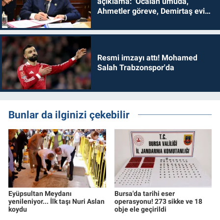
açıklama: 'Öcalan umuda,
Ahmetler göreve, Demirtaş evine
dönmelidir'
Resmi imzayı attı! Mohamed
Salah Trabzonspor'da
Bunlar da ilginizi çekebilir
Eyüpsultan Meydanı
Bursa'da tarihi eser
yenileniyor... İlk taşı Nuri Aslan
operasyonu! 273 sikke ve 18
koydu
obje ele geçirildi