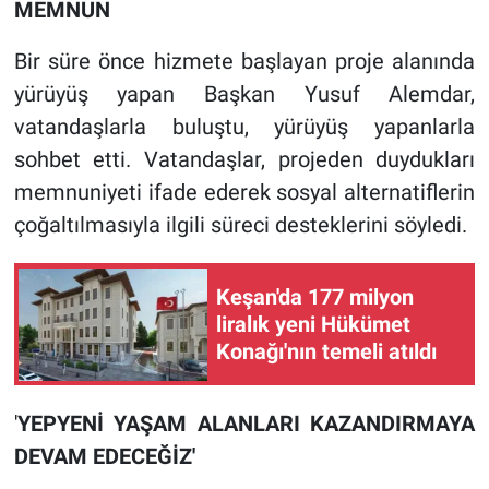
MEMNUN
Bir süre önce hizmete başlayan proje alanında
yürüyüş yapan Başkan Yusuf Alemdar,
vatandaşlarla buluştu, yürüyüş yapanlarla
sohbet etti. Vatandaşlar, projeden duydukları
memnuniyeti ifade ederek sosyal alternatiflerin
çoğaltılmasıyla ilgili süreci desteklerini söyledi.
Keşan'da 177 milyon
liralık yeni Hükümet
Konağı'nın temeli atıldı
'
YEPYENİ YAŞAM ALANLARI KAZANDIRMAYA
DEVAM EDECEĞİZ'