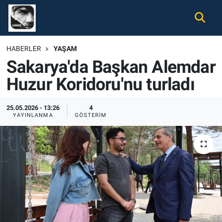
Gündem
Nöbetçi Eczaneler
HABERLER
YAŞAM
Sakarya'da Başkan Alemdar
Ekonomi
Hava Durumu
Huzur Koridoru'nu turladı
Spor
Namaz Vakitleri
25.05.2026 - 13:26
4
Magazin
Trafik Durumu
YAYINLANMA
GÖSTERIM
Tüm Haberler
Süper Lig Puan Durumu ve Fikstür
İletişim
Tüm Manşetler
Künye
Son Dakika Haberleri
Haber Arşivi