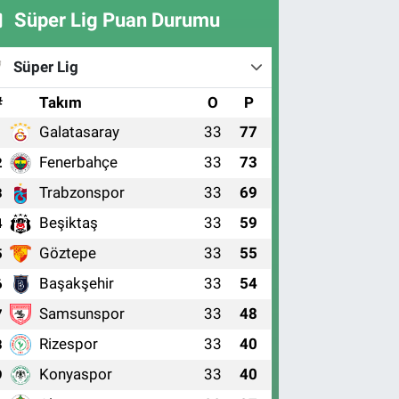
Süper Lig Puan Durumu
Süper Lig
#
Takım
O
P
Galatasaray
33
77
1
Fenerbahçe
33
73
2
Trabzonspor
33
69
3
Beşiktaş
33
59
4
Göztepe
33
55
5
Başakşehir
33
54
6
Samsunspor
33
48
7
Rizespor
33
40
8
Konyaspor
33
40
9