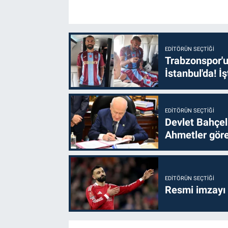
EDITÖRÜN SEÇTIĞI
Trabzonspor'u
İstanbul'da! İş
EDITÖRÜN SEÇTIĞI
Devlet Bahçel
Ahmetler göre
EDITÖRÜN SEÇTIĞI
Resmi imzayı