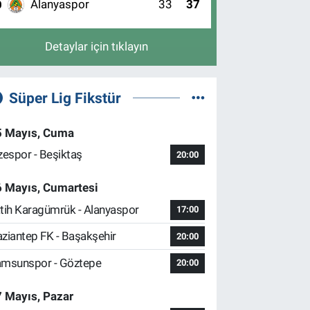
Alanyaspor
33
37
0
Detaylar için tıklayın
Süper Lig Fikstür
5 Mayıs, Cuma
zespor - Beşiktaş
20:00
6 Mayıs, Cumartesi
tih Karagümrük - Alanyaspor
17:00
ziantep FK - Başakşehir
20:00
msunspor - Göztepe
20:00
 Mayıs, Pazar