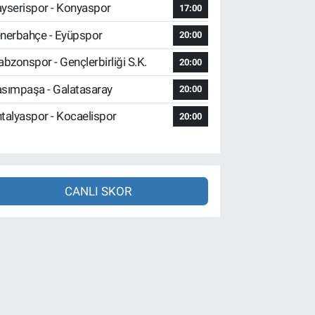
yserispor - Konyaspor
17:00
nerbahçe - Eyüpspor
20:00
abzonspor - Gençlerbirliği S.K.
20:00
sımpaşa - Galatasaray
20:00
talyaspor - Kocaelispor
20:00
CANLI SKOR