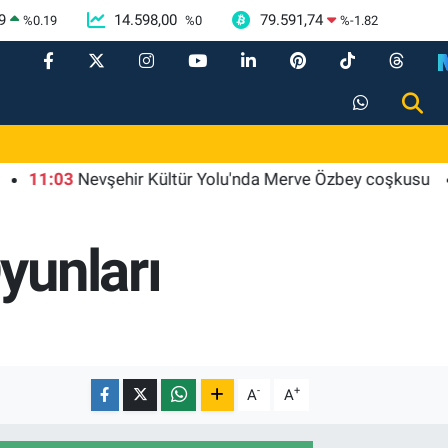
9
14.598,00
79.591,74
%
0.19
%
0
%
-1.82
:03
Nevşehir Kültür Yolu'nda Merve Özbey coşkusu
11:0
yunları
-
+
A
A