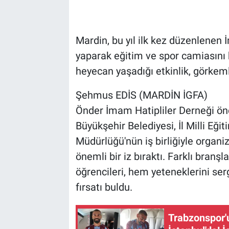
Mardin, bu yıl ilk kez düzenlenen 
yaparak eğitim ve spor camiasını b
heyecan yaşadığı etkinlik, görkemli
Şehmus EDİS (MARDİN İGFA)
Önder İmam Hatipliler Derneği önc
Büyükşehir Belediyesi, İl Milli Eği
Müdürlüğü'nün iş birliğiyle organiz
önemli bir iz bıraktı. Farklı bran
öğrencileri, hem yeteneklerini se
fırsatı buldu.
Trabzonspor'