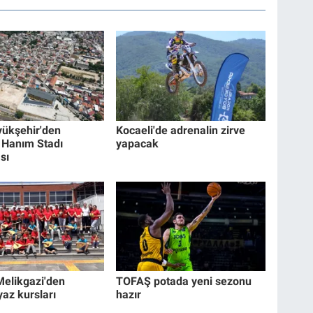
yükşehir'den
Kocaeli'de adrenalin zirve
 Hanım Stadı
yapacak
sı
Melikgazi'den
TOFAŞ potada yeni sezonu
yaz kursları
hazır