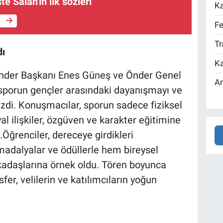
şte Salah'ın ilk sözleri
Ka
e
Fe
Tr
dı
Ka
nder Başkanı Enes Güneş ve Önder Genel
An
sporun gençler arasındaki dayanışmayı ve
çizdi. Konuşmacılar, sporun sadece fiziksel
l ilişkiler, özgüven ve karakter eğitimine
i.Öğrenciler, dereceye girdikleri
madalyalar ve ödüllerle hem bireysel
rkadaşlarına örnek oldu. Tören boyunca
r, velilerin ve katılımcıların yoğun