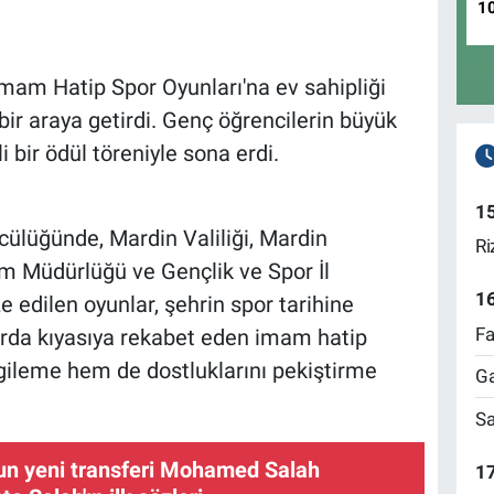
1
İmam Hatip Spor Oyunları'na ev sahipliği
ir araya getirdi. Genç öğrencilerin büyük
 bir ödül töreniyle sona erdi.
1
ülüğünde, Mardin Valiliği, Mardin
Ri
tim Müdürlüğü ve Gençlik ve Spor İl
1
e edilen oyunlar, şehrin spor tarihine
Fa
şlarda kıyasıya rekabet eden imam hatip
rgileme hem de dostluklarını pekiştirme
Ga
Sa
un yeni transferi Mohamed Salah
17