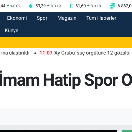
,44
53,39
61,60
6.862,0
%
0.02
%
0.19
%
0.18
Ekonomi
Spor
Magazin
Tüm Haberler
Künye
tırıldı
11:07
'Ay Grubu' suç örgütüne 12 gözaltı!
11
k İmam Hatip Spor O