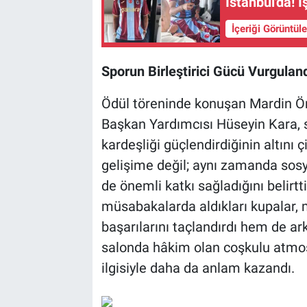
İstanbul'da! İ
İçeriği Görüntül
Sporun Birleştirici Gücü Vurgulan
Ödül töreninde konuşan Mardin Ö
Başkan Yardımcısı Hüseyin Kara, 
kardeşliği güçlendirdiğinin altını 
gelişime değil; aynı zamanda sosya
de önemli katkı sağladığını belirtt
müsabakalarda aldıkları kupalar, 
başarılarını taçlandırdı hem de a
salonda hâkim olan coşkulu atmosfe
ilgisiyle daha da anlam kazandı.