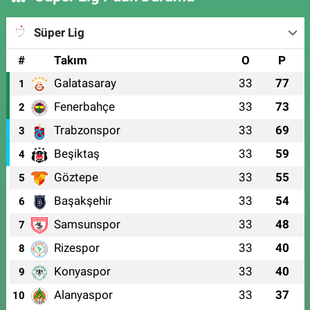
Süper Lig
#
Takım
O
P
Galatasaray
33
77
1
Fenerbahçe
33
73
2
Trabzonspor
33
69
3
Beşiktaş
33
59
4
Göztepe
33
55
5
Başakşehir
33
54
6
Samsunspor
33
48
7
Rizespor
33
40
8
Konyaspor
33
40
9
Alanyaspor
33
37
10