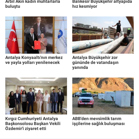
Arbil Akın kadın muhtarlarla
Balıkesir Büyükşehir altyapıda
buluştu
hız kesmiyor
Antalya Konyaaltı'nın merkez
Antalya Büyükşehir zor
ve yayla yolları yenilenecek
gününde de vatandaşın
yanında
Kırgız Cumhuriyeti Antalya
ABB'den mevsimlik tarım
Başkonsolosu Başkan Vekili
işçilerine sağlık buluşması
Özdemir'i ziyaret etti