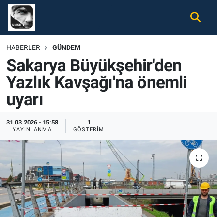
Gündem
Nöbetçi Eczaneler
HABERLER
GÜNDEM
Sakarya Büyükşehir'den
Ekonomi
Hava Durumu
Yazlık Kavşağı'na önemli
Spor
Namaz Vakitleri
uyarı
Magazin
Trafik Durumu
31.03.2026 - 15:58
1
YAYINLANMA
GÖSTERIM
Tüm Haberler
Süper Lig Puan Durumu ve Fikstür
İletişim
Tüm Manşetler
Künye
Son Dakika Haberleri
Haber Arşivi