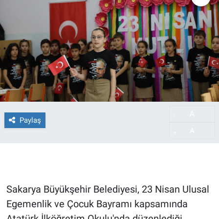
A
-
Paylaş
A
+
Sakarya Büyükşehir Belediyesi, 23 Nisan Ulusal
Egemenlik ve Çocuk Bayramı kapsamında
Atatürk İlköğretim Okulu'nda düzenlediği