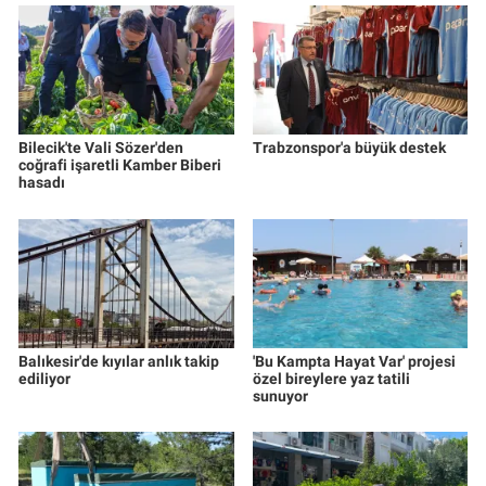
Bilecik'te Vali Sözer'den
Trabzonspor'a büyük destek
coğrafi işaretli Kamber Biberi
hasadı
Balıkesir'de kıyılar anlık takip
'Bu Kampta Hayat Var' projesi
ediliyor
özel bireylere yaz tatili
sunuyor