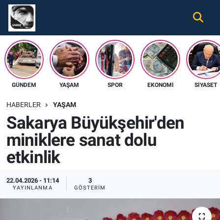
Gündem
Nöbetçi Eczaneler
Ekonomi
Hava Durumu
GÜNDEM
YAŞAM
SPOR
EKONOMI
SIYASET
Spor
Namaz Vakitleri
HABERLER
YAŞAM
Magazin
Trafik Durumu
Sakarya Büyükşehir'den
miniklere sanat dolu
Tüm Haberler
Süper Lig Puan Durumu ve Fikstür
etkinlik
İletişim
Tüm Manşetler
22.04.2026 - 11:14
3
Künye
Son Dakika Haberleri
YAYINLANMA
GÖSTERIM
Haber Arşivi