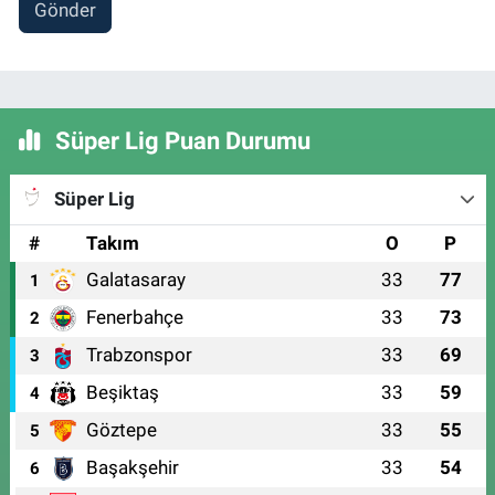
Gönder
Süper Lig Puan Durumu
Süper Lig
#
Takım
O
P
Galatasaray
33
77
1
Fenerbahçe
33
73
2
Trabzonspor
33
69
3
Beşiktaş
33
59
4
Göztepe
33
55
5
Başakşehir
33
54
6