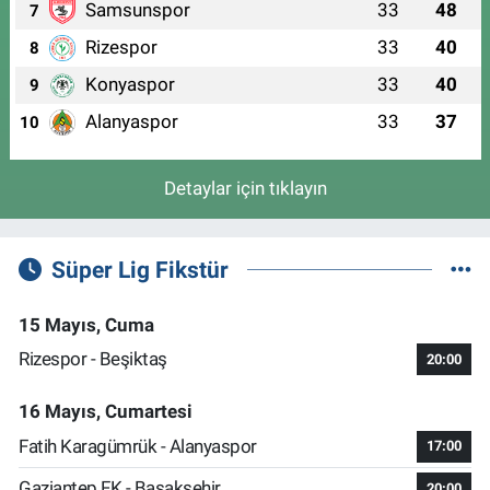
Samsunspor
33
48
7
Rizespor
33
40
8
Konyaspor
33
40
9
Alanyaspor
33
37
10
Detaylar için tıklayın
Süper Lig Fikstür
15 Mayıs, Cuma
Rizespor - Beşiktaş
20:00
16 Mayıs, Cumartesi
Fatih Karagümrük - Alanyaspor
17:00
Gaziantep FK - Başakşehir
20:00