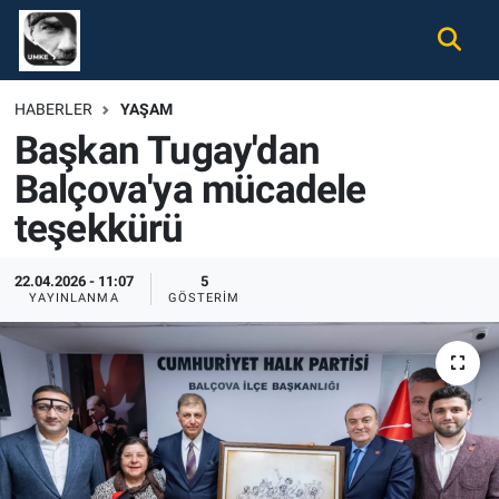
Gündem
Nöbetçi Eczaneler
HABERLER
YAŞAM
Başkan Tugay'dan
Ekonomi
Hava Durumu
Balçova'ya mücadele
Spor
Namaz Vakitleri
teşekkürü
Magazin
Trafik Durumu
22.04.2026 - 11:07
5
YAYINLANMA
GÖSTERIM
Tüm Haberler
Süper Lig Puan Durumu ve Fikstür
İletişim
Tüm Manşetler
Künye
Son Dakika Haberleri
Haber Arşivi