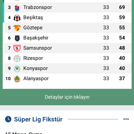
Trabzonspor
33
69
3
Beşiktaş
33
59
4
Göztepe
33
55
5
Başakşehir
33
54
6
Samsunspor
33
48
7
Rizespor
33
40
8
Konyaspor
33
40
9
Alanyaspor
33
37
10
Detaylar için tıklayın
Süper Lig Fikstür