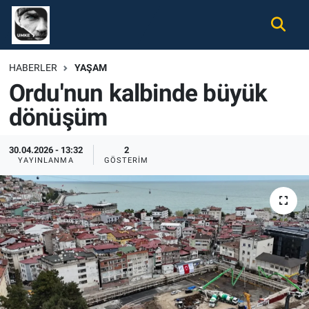
Gündem
Nöbetçi Eczaneler
HABERLER
YAŞAM
Ordu'nun kalbinde büyük
Ekonomi
Hava Durumu
dönüşüm
Spor
Namaz Vakitleri
30.04.2026 - 13:32
2
Magazin
Trafik Durumu
YAYINLANMA
GÖSTERIM
Tüm Haberler
Süper Lig Puan Durumu ve Fikstür
İletişim
Tüm Manşetler
Künye
Son Dakika Haberleri
Haber Arşivi