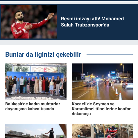
Resmi imzayı attı! Mohamed
Salah Trabzonspor'da
Bunlar da ilginizi çekebilir
Balıkesir'de kadın muhtarlar
Kocaeli'de Seymen ve
dayanışma kahvaltısında
Karamürsel tünellerine konfor
dokunuşu