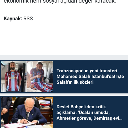
ekonomik hem sosyal açıdan değer katacak.
Kaynak:
RSS
Trabzonspor'un yeni transferi
Mohamed Salah İstanbul'da! İşte
Salah'ın ilk sözleri
Devlet Bahçeli'den kritik
açıklama: 'Öcalan umuda,
Ahmetler göreve, Demirtaş evine
dönmelidir'