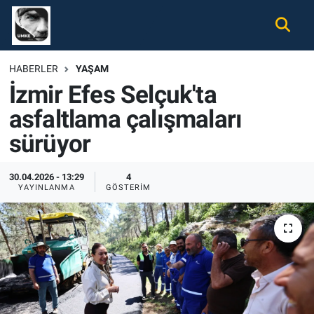
Gündem
Nöbetçi Eczaneler
HABERLER
YAŞAM
İzmir Efes Selçuk'ta
Ekonomi
Hava Durumu
asfaltlama çalışmaları
Spor
Namaz Vakitleri
sürüyor
Magazin
Trafik Durumu
30.04.2026 - 13:29
4
YAYINLANMA
GÖSTERIM
Tüm Haberler
Süper Lig Puan Durumu ve Fikstür
İletişim
Tüm Manşetler
Künye
Son Dakika Haberleri
Haber Arşivi