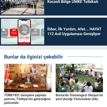
Kocaeli Bölge UMKE Tatbikatı
İhbar, İlk Yardım, Afet... HAYAT
112 Acil Uygulaması Genişliyor
Bunlar da ilginizi çekebilir
TÜRKYED: Gençlere yapılan
Bursa'da 'Osmangazi Okuyor'un
yatırım, Türkiye'nin geleceğine
yeni durağı Yeniceabat oldu
yatırımdır