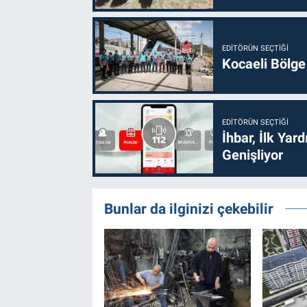
EDITÖRÜN SEÇTIĞI
Kocaeli Bölge
EDITÖRÜN SEÇTIĞI
İhbar, İlk Yar
Genişliyor
Bunlar da ilginizi çekebilir