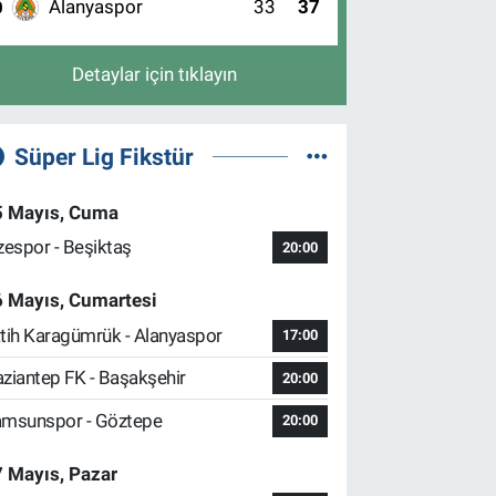
Alanyaspor
33
37
0
Detaylar için tıklayın
Süper Lig Fikstür
5 Mayıs, Cuma
zespor - Beşiktaş
20:00
6 Mayıs, Cumartesi
tih Karagümrük - Alanyaspor
17:00
ziantep FK - Başakşehir
20:00
msunspor - Göztepe
20:00
 Mayıs, Pazar