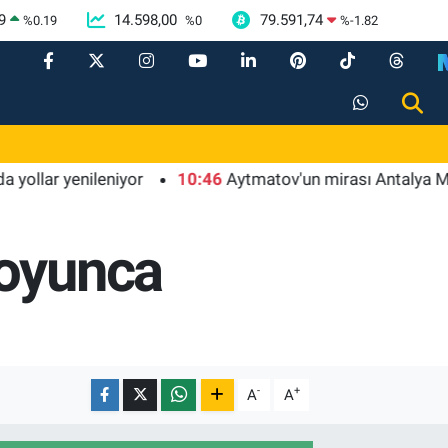
9
14.598,00
79.591,74
%
0.19
%
0
%
-1.82
r yenileniyor
10:46
Aytmatov'un mirası Antalya Muratp
boyunca
-
+
A
A