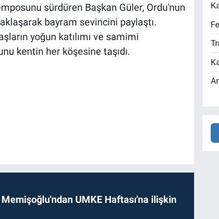
Ka
emposunu sürdüren Başkan Güler, Ordu'nun
caklaşarak bayram sevincini paylaştı.
Fe
daşların yoğun katılımı ve samimi
Tr
nu kentin her köşesine taşıdı.
Ka
An
 Memişoğlu'ndan UMKE Haftası'na ilişkin