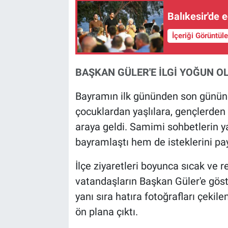
Balıkesir'de 
İçeriği Görüntül
BAŞKAN GÜLER'E İLGİ YOĞUN O
Bayramın ilk gününden son günün
çocuklardan yaşlılara, gençlerden
araya geldi. Samimi sohbetlerin 
bayramlaştı hem de isteklerini pay
İlçe ziyaretleri boyunca sıcak ve r
vatandaşların Başkan Güler'e göste
yanı sıra hatıra fotoğrafları çekile
ön plana çıktı.