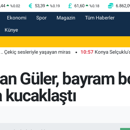
,44
53,39
61,60
6.862,0
%
0.02
%
0.19
%
0.18
Ekonomi
Spor
Magazin
Tüm Haberler
Künye
kiç sesleriyle yaşayan miras
10:57
Konya Selçuklu'da yolla
an Güler, bayram 
 kucaklaştı