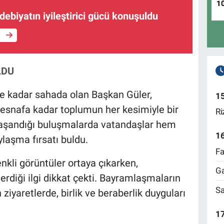
1
edebiyatın iyileştirici gücü konuşuldu
e
LDU
e kadar sahada olan Başkan Güler,
1
 esnafa kadar toplumun her kesimiyle bir
Ri
yaşandığı buluşmalarda vatandaşlar hem
1
laşma fırsatı buldu.
Fa
enkli görüntüler ortaya çıkarken,
Ga
rdiği ilgi dikkat çekti. Bayramlaşmaların
Sa
n ziyaretlerde, birlik ve beraberlik duyguları
17