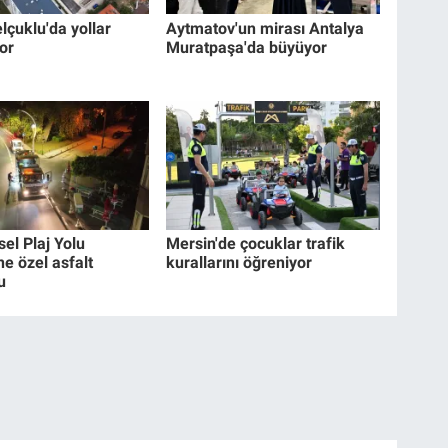
lçuklu'da yollar
Aytmatov'un mirası Antalya
or
Muratpaşa'da büyüyor
el Plaj Yolu
Mersin'de çocuklar trafik
e özel asfalt
kurallarını öğreniyor
u