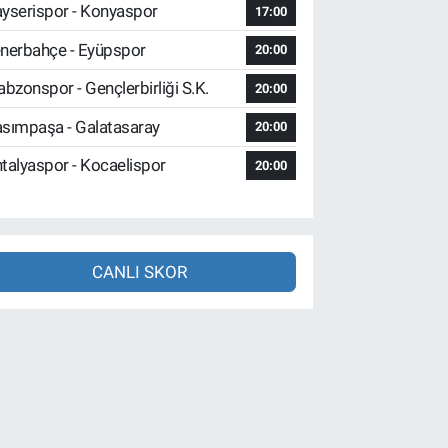
yserispor - Konyaspor
17:00
nerbahçe - Eyüpspor
20:00
abzonspor - Gençlerbirliği S.K.
20:00
sımpaşa - Galatasaray
20:00
talyaspor - Kocaelispor
20:00
CANLI SKOR