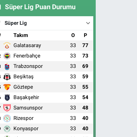
Süper Lig Puan Durumu
Süper Lig
#
Takım
O
P
Galatasaray
33
77
1
Fenerbahçe
33
73
2
Trabzonspor
33
69
3
Beşiktaş
33
59
4
Göztepe
33
55
5
Başakşehir
33
54
6
Samsunspor
33
48
7
Rizespor
33
40
8
Konyaspor
33
40
9