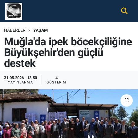
Gündem
Nöbetçi Eczaneler
HABERLER
YAŞAM
Muğla'da ipek böcekçiliğine
Ekonomi
Hava Durumu
Büyükşehir'den güçlü
Spor
Namaz Vakitleri
destek
Magazin
Trafik Durumu
31.05.2026 - 13:50
4
YAYINLANMA
GÖSTERIM
Tüm Haberler
Süper Lig Puan Durumu ve Fikstür
İletişim
Tüm Manşetler
Künye
Son Dakika Haberleri
Haber Arşivi