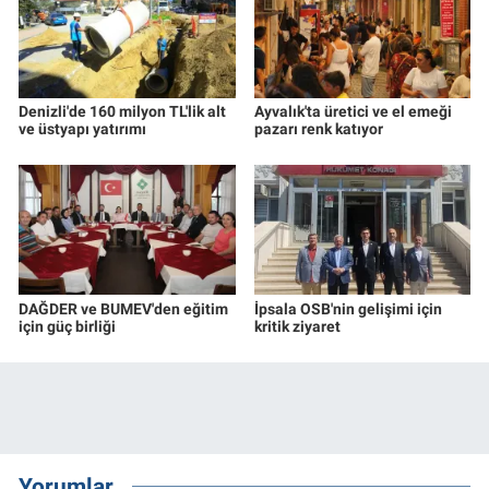
Denizli'de 160 milyon TL'lik alt
Ayvalık'ta üretici ve el emeği
ve üstyapı yatırımı
pazarı renk katıyor
DAĞDER ve BUMEV'den eğitim
İpsala OSB'nin gelişimi için
için güç birliği
kritik ziyaret
Yorumlar