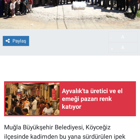
A
-
Paylaş
A
+
Ayvalık'ta üretici ve el
emeği pazarı renk
katıyor
Muğla Büyükşehir Belediyesi, Köyceğiz
ilçesinde kadimden bu yana sürdürülen ipek