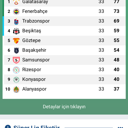
Galatasaray
33
77
1
Fenerbahçe
33
73
2
Trabzonspor
33
69
3
Beşiktaş
33
59
4
Göztepe
33
55
5
Başakşehir
33
54
6
Samsunspor
33
48
7
Rizespor
33
40
8
Konyaspor
33
40
9
Alanyaspor
33
37
10
Detaylar için tıklayın
Süper Lig Fikstür