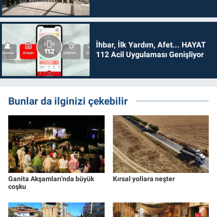
İhbar, İlk Yardım, Afet... HAYAT
112 Acil Uygulaması Genişliyor
Bunlar da ilginizi çekebilir
Ganita Akşamları'nda büyük
Kırsal yollara neşter
coşku