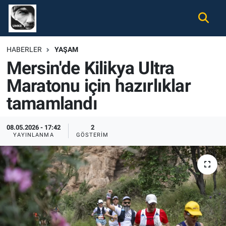
Gündem
Nöbetçi Eczaneler
HABERLER
YAŞAM
Mersin'de Kilikya Ultra
Ekonomi
Hava Durumu
Maratonu için hazırlıklar
Spor
Namaz Vakitleri
tamamlandı
Magazin
Trafik Durumu
08.05.2026 - 17:42
2
YAYINLANMA
GÖSTERIM
Tüm Haberler
Süper Lig Puan Durumu ve Fikstür
İletişim
Tüm Manşetler
Künye
Son Dakika Haberleri
Haber Arşivi