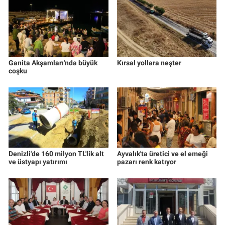
Ganita Akşamları'nda büyük
Kırsal yollara neşter
coşku
Denizli'de 160 milyon TL'lik alt
Ayvalık'ta üretici ve el emeği
ve üstyapı yatırımı
pazarı renk katıyor