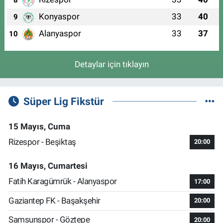
8
Konyaspor
33
40
9
Alanyaspor
33
37
10
Detaylar için tıklayın
Süper Lig Fikstür
15 Mayıs, Cuma
Rizespor - Beşiktaş
20:00
16 Mayıs, Cumartesi
Fatih Karagümrük - Alanyaspor
17:00
Gaziantep FK - Başakşehir
20:00
Samsunspor - Göztepe
20:00