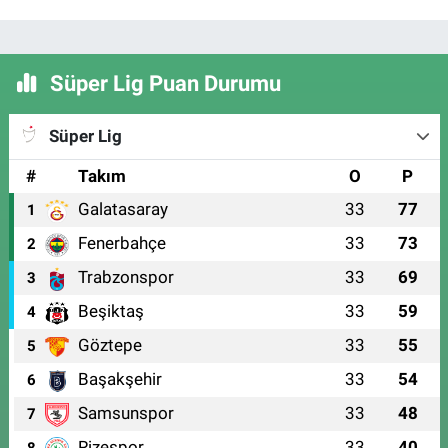
Süper Lig Puan Durumu
Süper Lig
#
Takım
O
P
Galatasaray
33
77
1
Fenerbahçe
33
73
2
Trabzonspor
33
69
3
Beşiktaş
33
59
4
Göztepe
33
55
5
Başakşehir
33
54
6
Samsunspor
33
48
7
Rizespor
33
40