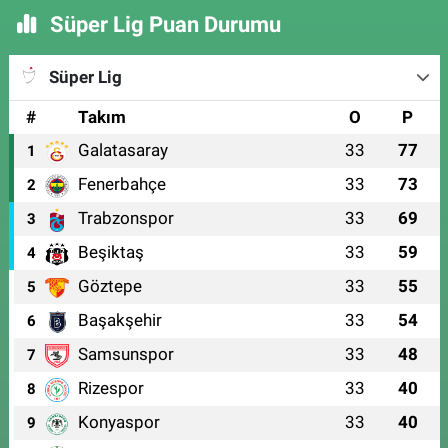
Süper Lig Puan Durumu
Süper Lig
#
Takım
O
P
Galatasaray
33
77
1
Fenerbahçe
33
73
2
Trabzonspor
33
69
3
Beşiktaş
33
59
4
Göztepe
33
55
5
Başakşehir
33
54
6
Samsunspor
33
48
7
Rizespor
33
40
8
Konyaspor
33
40
9