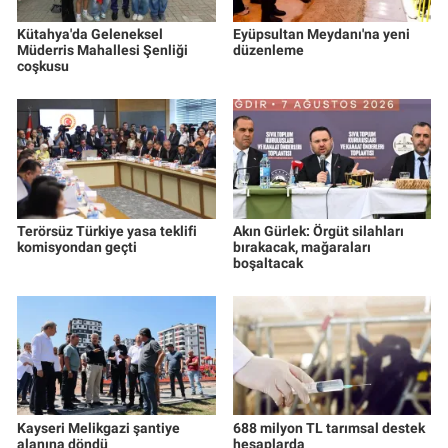
Kütahya'da Geleneksel
Eyüpsultan Meydanı'na yeni
Müderris Mahallesi Şenliği
düzenleme
coşkusu
Terörsüz Türkiye yasa teklifi
Akın Gürlek: Örgüt silahları
komisyondan geçti
bırakacak, mağaraları
boşaltacak
Kayseri Melikgazi şantiye
688 milyon TL tarımsal destek
alanına döndü
hesaplarda