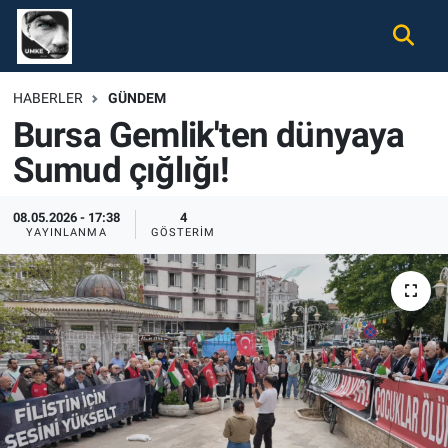
Gündem
Nöbetçi Eczaneler
HABERLER
GÜNDEM
Bursa Gemlik'ten dünyaya
Ekonomi
Hava Durumu
Sumud çığlığı!
Spor
Namaz Vakitleri
08.05.2026 - 17:38
4
Magazin
Trafik Durumu
YAYINLANMA
GÖSTERIM
Tüm Haberler
Süper Lig Puan Durumu ve Fikstür
İletişim
Tüm Manşetler
Künye
Son Dakika Haberleri
Haber Arşivi