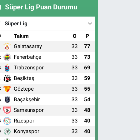
Süper Lig Puan Durumu
Süper Lig
#
Takım
O
P
Galatasaray
33
77
1
Fenerbahçe
33
73
2
Trabzonspor
33
69
3
Beşiktaş
33
59
4
Göztepe
33
55
5
Başakşehir
33
54
6
Samsunspor
33
48
7
Rizespor
33
40
8
Konyaspor
33
40
9