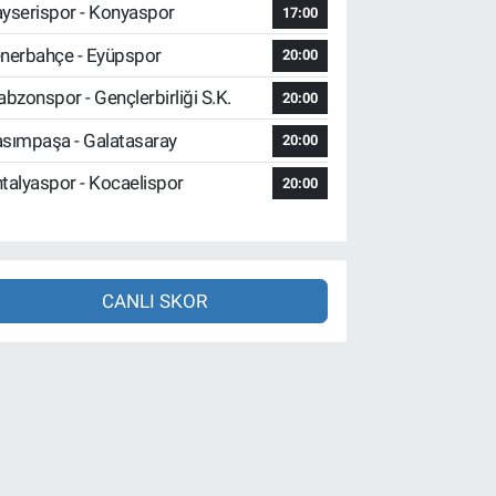
yserispor - Konyaspor
17:00
nerbahçe - Eyüpspor
20:00
abzonspor - Gençlerbirliği S.K.
20:00
sımpaşa - Galatasaray
20:00
talyaspor - Kocaelispor
20:00
CANLI SKOR