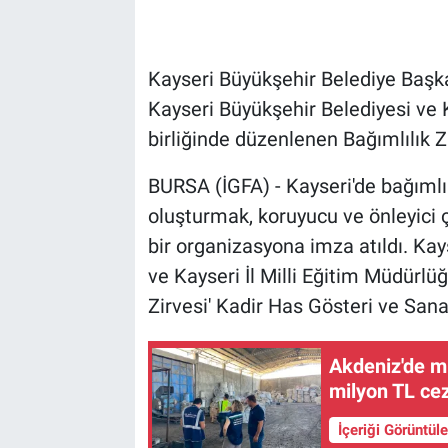
Kayseri Büyükşehir Belediye Başka
Kayseri Büyükşehir Belediyesi ve K
birliğinde düzenlenen Bağımlılık Zi
BURSA (İGFA) - Kayseri'de bağımlı
oluşturmak, koruyucu ve önleyici
bir organizasyona imza atıldı. Kays
ve Kayseri İl Milli Eğitim Müdürlüğ
Zirvesi' Kadir Has Gösteri ve Sana
Akdeniz'de mi
milyon TL ce
İçeriği Görüntül