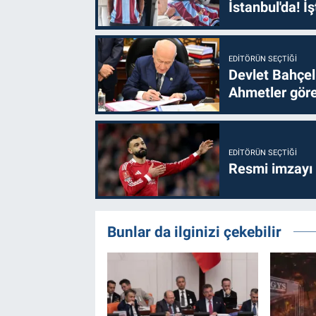
İstanbul'da! İş
EDITÖRÜN SEÇTIĞI
Devlet Bahçel
Ahmetler göre
EDITÖRÜN SEÇTIĞI
Resmi imzayı
Bunlar da ilginizi çekebilir