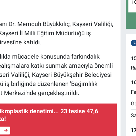
1
nı Dr. Memduh Büyükkılıç, Kayseri Valiliği,
ayseri İl Milli Eğitim Müdürlüğü iş
rvesi'ne katıldı.
lıkla mücadele konusunda farkındalık
1
 çalışmalara katkı sunmak amacıyla önemli
Ri
eri Valiliği, Kayseri Büyükşehir Belediyesi
1
ü iş birliğinde düzenlenen 'Bağımlılık
Fa
t Merkezi'nde gerçekleştirildi.
Ga
kroplastik denetimi... 23 tesise 47,6
Sa
za!
17
e