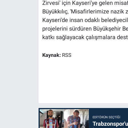
Zirvesi' için Kayseri'ye gelen mis
Büyükkılıç, 'Misafirlerimize nazik 
Kayseri'de insan odaklı belediyecil
projelerini sürdüren Büyükşehir Bel
katkı sağlayacak çalışmalara des
Kaynak:
RSS
EDITÖRÜN SEÇTIĞI
Trabzonspor'u