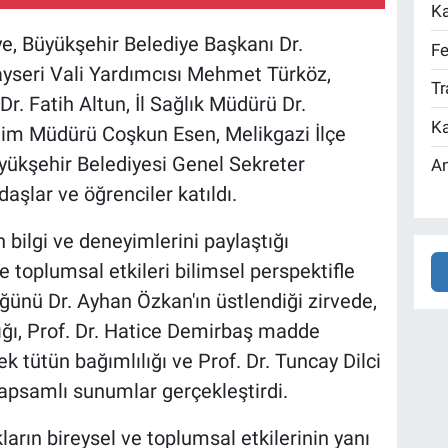
Ka
e, Büyükşehir Belediye Başkanı Dr.
Fe
ayseri Vali Yardımcısı Mehmet Türköz,
Tr
Dr. Fatih Altun, İl Sağlık Müdürü Dr.
Ka
itim Müdürü Coşkun Esen, Melikgazi İlçe
yükşehir Belediyesi Genel Sekreter
An
şlar ve öğrenciler katıldı.
ilgi ve deneyimlerini paylaştığı
e toplumsal etkileri bilimsel perspektifle
ğünü Dr. Ayhan Özkan'ın üstlendiği zirvede,
lığı, Prof. Dr. Hatice Demirbaş madde
k tütün bağımlılığı ve Prof. Dr. Tuncay Dilci
kapsamlı sunumlar gerçekleştirdi.
rın bireysel ve toplumsal etkilerinin yanı