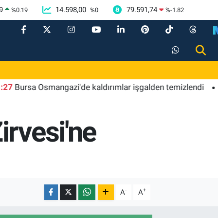
9
14.598,00
79.591,74
%
0.19
%
0
%
-1.82
sa Osmangazi'de kaldırımlar işgalden temizlendi
11:20
irvesi'ne
-
+
A
A