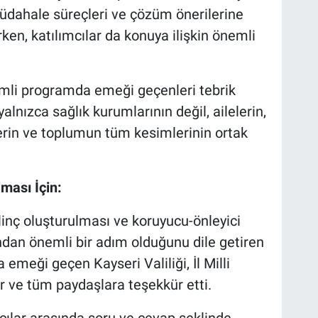
üdahale süreçleri ve çözüm önerilerine
ken, katılımcılar da konuya ilişkin önemli
emli programda emeği geçenleri tebrik
lnızca sağlık kurumlarının değil, ailelerin,
erin ve toplumun tüm kesimlerinin ortak
ması İçin:
ilinç oluşturulması ve koruyucu-önleyici
ından önemli bir adım olduğunu dile getiren
emeği geçen Kayseri Valiliği, İl Milli
 ve tüm paydaşlara teşekkür etti.
cılar arasında soru ve cevap şeklinde