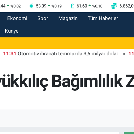
,44
53,39
61,60
6.862,0
%
0.02
%
0.19
%
0.18
Ekonomi
Spor
Magazin
Tüm Haberler
Künye
Otomotiv ihracatı temmuzda 3,6 milyar dolar
11:27
Bur
kılıç Bağımlılık Z