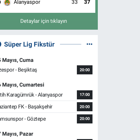
Alanyaspor
33
37
0
Detaylar için tıklayın
Süper Lig Fikstür
5 Mayıs, Cuma
zespor - Beşiktaş
20:00
6 Mayıs, Cumartesi
tih Karagümrük - Alanyaspor
17:00
ziantep FK - Başakşehir
20:00
msunspor - Göztepe
20:00
 Mayıs, Pazar