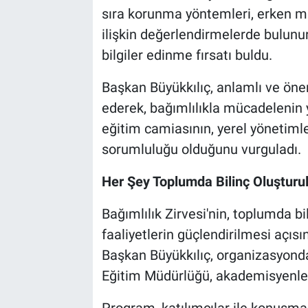
sıra korunma yöntemleri, erken m
ilişkin değerlendirmelerde bulunur
bilgiler edinme fırsatı buldu.
Başkan Büyükkılıç, anlamlı ve ön
ederek, bağımlılıkla mücadelenin ya
eğitim camiasının, yerel yönetiml
sorumluluğu olduğunu vurguladı.
Her Şey Toplumda Bilinç Oluşturul
Bağımlılık Zirvesi'nin, toplumda b
faaliyetlerin güçlendirilmesi açıs
Başkan Büyükkılıç, organizasyonda 
Eğitim Müdürlüğü, akademisyenler
Program, katılımcılar ile konuşma