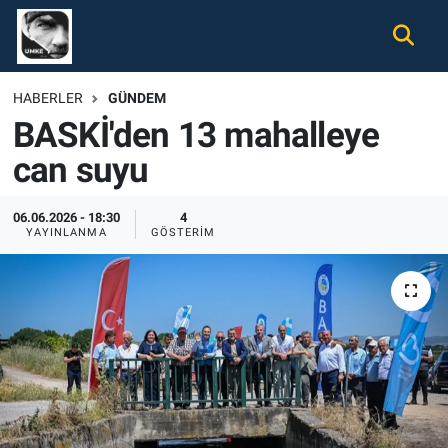
Gündem
Nöbetçi Eczaneler
HABERLER
GÜNDEM
BASKİ'den 13 mahalleye
Ekonomi
Hava Durumu
can suyu
Spor
Namaz Vakitleri
06.06.2026 - 18:30
4
Magazin
Trafik Durumu
YAYINLANMA
GÖSTERIM
Tüm Haberler
Süper Lig Puan Durumu ve Fikstür
İletişim
Tüm Manşetler
Künye
Son Dakika Haberleri
Haber Arşivi