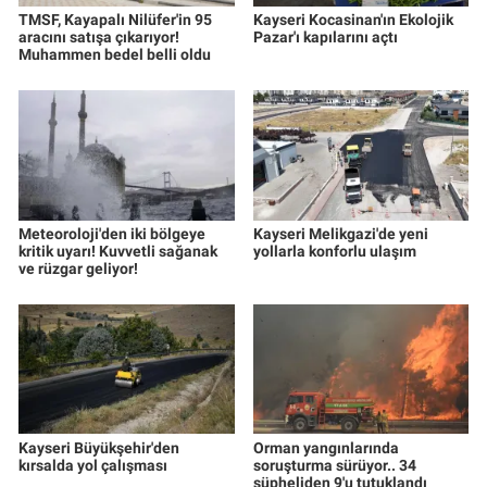
TMSF, Kayapalı Nilüfer'in 95
Kayseri Kocasinan'ın Ekolojik
aracını satışa çıkarıyor!
Pazar'ı kapılarını açtı
Muhammen bedel belli oldu
Meteoroloji'den iki bölgeye
Kayseri Melikgazi'de yeni
kritik uyarı! Kuvvetli sağanak
yollarla konforlu ulaşım
ve rüzgar geliyor!
Kayseri Büyükşehir'den
Orman yangınlarında
kırsalda yol çalışması
soruşturma sürüyor.. 34
şüpheliden 9'u tutuklandı