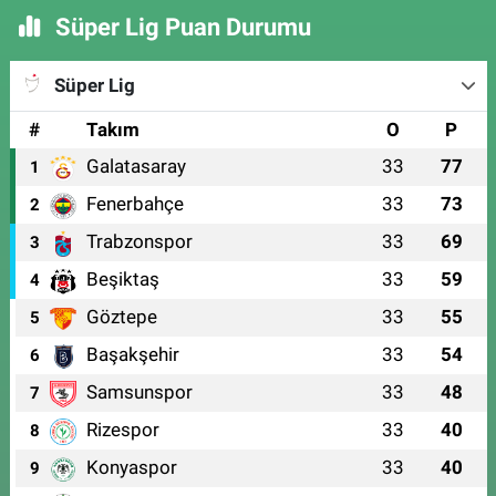
Süper Lig Puan Durumu
Süper Lig
#
Takım
O
P
Galatasaray
33
77
1
Fenerbahçe
33
73
2
Trabzonspor
33
69
3
Beşiktaş
33
59
4
Göztepe
33
55
5
Başakşehir
33
54
6
Samsunspor
33
48
7
Rizespor
33
40
8
Konyaspor
33
40
9