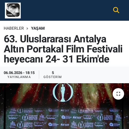
Gündem
Nöbetçi Eczaneler
HABERLER
YAŞAM
63. Uluslararası Antalya
Ekonomi
Hava Durumu
Altın Portakal Film Festivali
Spor
Namaz Vakitleri
heyecanı 24- 31 Ekim'de
Magazin
Trafik Durumu
06.06.2026 - 18:15
5
YAYINLANMA
GÖSTERIM
Tüm Haberler
Süper Lig Puan Durumu ve Fikstür
İletişim
Tüm Manşetler
Künye
Son Dakika Haberleri
Haber Arşivi