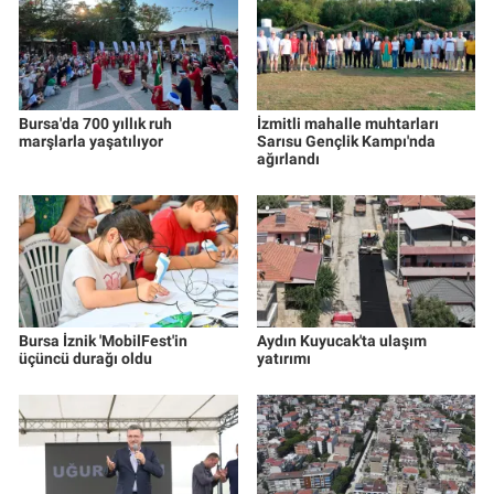
Bursa'da 700 yıllık ruh
İzmitli mahalle muhtarları
marşlarla yaşatılıyor
Sarısu Gençlik Kampı'nda
ağırlandı
Bursa İznik 'MobilFest'in
Aydın Kuyucak'ta ulaşım
üçüncü durağı oldu
yatırımı