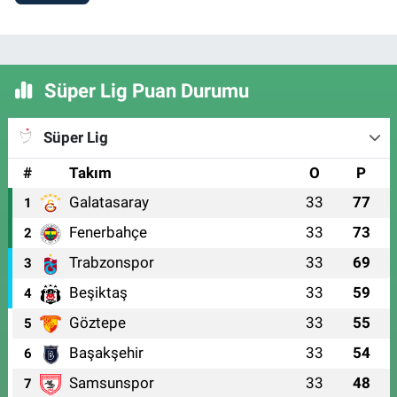
Süper Lig Puan Durumu
Süper Lig
#
Takım
O
P
Galatasaray
33
77
1
Fenerbahçe
33
73
2
Trabzonspor
33
69
3
Beşiktaş
33
59
4
Göztepe
33
55
5
Başakşehir
33
54
6
Samsunspor
33
48
7