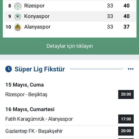
Rizespor
33
40
8
Konyaspor
33
40
9
Alanyaspor
33
37
10
Detaylar için tıklayın
Süper Lig Fikstür
15 Mayıs, Cuma
Rizespor - Beşiktaş
20:00
16 Mayıs, Cumartesi
Fatih Karagümrük - Alanyaspor
17:00
Gaziantep FK - Başakşehir
20:00