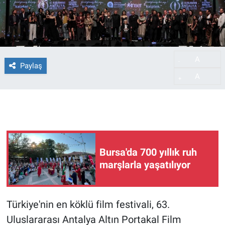
A
-
Paylaş
A
+
Bursa'da 700 yıllık ruh
marşlarla yaşatılıyor
Türkiye'nin en köklü film festivali, 63.
Uluslararası Antalya Altın Portakal Film