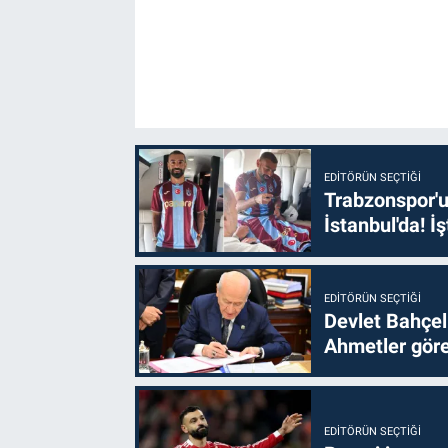
EDITÖRÜN SEÇTIĞI
Trabzonspor'u
İstanbul'da! İş
EDITÖRÜN SEÇTIĞI
Devlet Bahçel
Ahmetler göre
EDITÖRÜN SEÇTIĞI