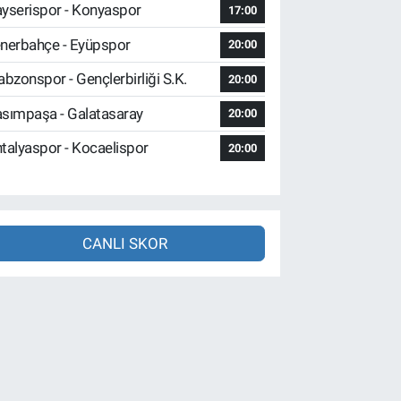
yserispor - Konyaspor
17:00
nerbahçe - Eyüpspor
20:00
abzonspor - Gençlerbirliği S.K.
20:00
sımpaşa - Galatasaray
20:00
talyaspor - Kocaelispor
20:00
CANLI SKOR