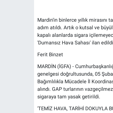
Mardin'in binlerce yıllık mirasını 
adım atıldı. Artık o kutsal ve büy
kapalı alanlarda sigara içilemeye
'Dumansız Hava Sahası' ilan edildi
Ferit Binzet
MARDİN (İGFA) - Cumhurbaşkanlığı'
genelgesi doğrultusunda, 05 Şubat
Bağımlılıkla Mücadele İl Koordinas
alındı. GAP turlarının vazgeçilmez
sigaraya tam yasak getirildi.
'TEMİZ HAVA, TARİHİ DOKUYLA B