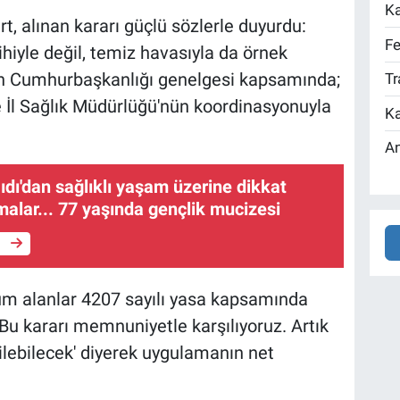
Ka
t, alınan kararı güçlü sözlerle duyurdu:
Fe
ihiyle değil, temiz havasıyla da örnek
rın Cumhurbaşkanlığı genelgesi kapsamında;
Tr
ve İl Sağlık Müdürlüğü'nün koordinasyonuyla
Ka
An
Bıdı'dan sağlıklı yaşam üzerine dikkat
alar... 77 yaşında gençlik mucizesi
e
tüm alanlar 4207 sayılı yasa kapsamında
Bu kararı memnuniyetle karşılıyoruz. Artık
ilebilecek' diyerek uygulamanın net