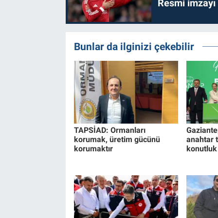
Resmi imzayı
Bunlar da ilginizi çekebilir
TAPSİAD: Ormanları
Gaziantep
korumak, üretim gücünü
anahtar t
korumaktır
konutluk