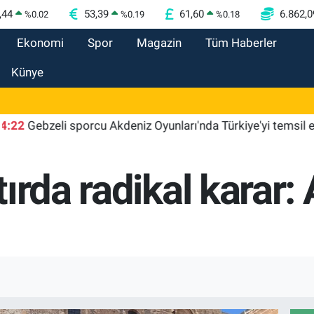
,44
53,39
61,60
6.862,0
%
0.02
%
0.19
%
0.18
Ekonomi
Spor
Magazin
Tüm Haberler
Künye
bzeli sporcu Akdeniz Oyunları'nda Türkiye'yi temsil edecek
ırda radikal karar: