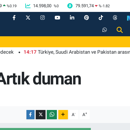
9
14.598,00
79.591,74
%
0.19
%
0
%
-1.82
14:17
Türkiye, Suudi Arabistan ve Pakistan arasında or
 Artık duman
-
+
A
A