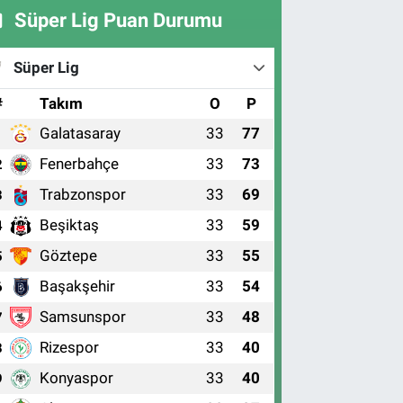
Süper Lig Puan Durumu
Süper Lig
#
Takım
O
P
Galatasaray
33
77
1
Fenerbahçe
33
73
2
Trabzonspor
33
69
3
Beşiktaş
33
59
4
Göztepe
33
55
5
Başakşehir
33
54
6
Samsunspor
33
48
7
Rizespor
33
40
8
Konyaspor
33
40
9