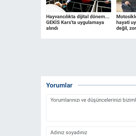
Hayvancılıkta dijital dönem...
Motosikl
GEKİS Kars'ta uygulamaya
hayati uy
alındı
değil, zo
Yorumlar