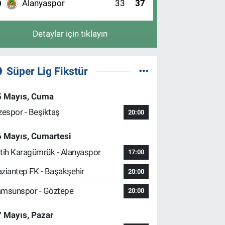
Alanyaspor
33
37
0
Detaylar için tıklayın
Süper Lig Fikstür
5 Mayıs, Cuma
zespor - Beşiktaş
20:00
6 Mayıs, Cumartesi
tih Karagümrük - Alanyaspor
17:00
ziantep FK - Başakşehir
20:00
msunspor - Göztepe
20:00
 Mayıs, Pazar