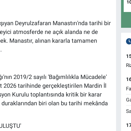
1
taşıyan Deyrulzafaran Manastırı'nda tarihi bir
üleyici atmosferde ne açık alanda ne de
cek. Manastır, alınan kararla tamamen
.
1
Ri
nın 2019/2 sayılı 'Bağımlılıkla Mücadele'
1
 2026 tarihinde gerçekleştirilen Mardin İl
Fa
yon Kurulu toplantısında kritik bir karar
Ga
 duraklarından biri olan bu tarihi mekânda
Sa
17
ULUŞTU'