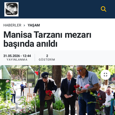
Gündem
Nöbetçi Eczaneler
HABERLER
YAŞAM
Manisa Tarzanı mezarı
Ekonomi
Hava Durumu
başında anıldı
Spor
Namaz Vakitleri
31.05.2026 - 12:44
2
Magazin
Trafik Durumu
YAYINLANMA
GÖSTERIM
Tüm Haberler
Süper Lig Puan Durumu ve Fikstür
İletişim
Tüm Manşetler
Künye
Son Dakika Haberleri
Haber Arşivi