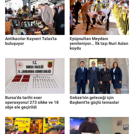
Antikacılar Kayseri Talas'ta
Eyüpsultan Meydanı
buluşuyor
yenileniyor... İlk taşı Nuri Aslan
koydu
Bursa'da tarihi eser
Gebze'nin geleceği için
operasyonu! 273 sikke ve 18
Başkent'te güçlü temaslar
obje ele geçirildi