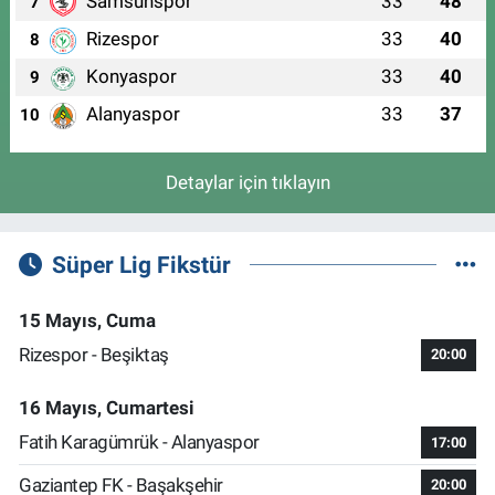
Samsunspor
33
48
7
Rizespor
33
40
8
Konyaspor
33
40
9
Alanyaspor
33
37
10
Detaylar için tıklayın
Süper Lig Fikstür
15 Mayıs, Cuma
Rizespor - Beşiktaş
20:00
16 Mayıs, Cumartesi
Fatih Karagümrük - Alanyaspor
17:00
Gaziantep FK - Başakşehir
20:00