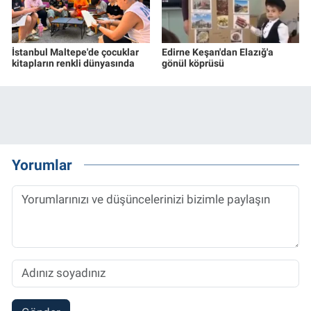
İstanbul Maltepe'de çocuklar
Edirne Keşan'dan Elazığ'a
kitapların renkli dünyasında
gönül köprüsü
Yorumlar