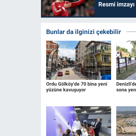
Resmi imzayı
Bunlar da ilginizi çekebilir
Ordu Gölköy'de 70 bina yeni
Denizli'd
yüzüne kavuşuyor
sona yen