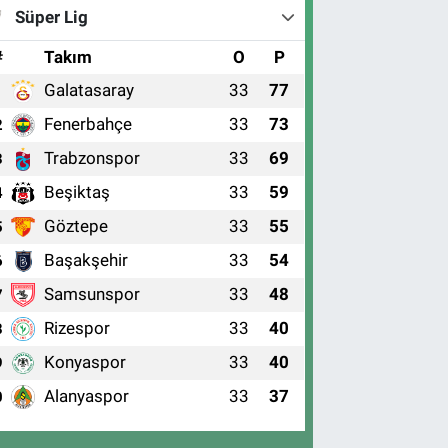
Süper Lig
#
Takım
O
P
Galatasaray
33
77
1
Fenerbahçe
33
73
2
Trabzonspor
33
69
3
Beşiktaş
33
59
4
Göztepe
33
55
5
Başakşehir
33
54
6
Samsunspor
33
48
7
Rizespor
33
40
8
Konyaspor
33
40
9
Alanyaspor
33
37
0