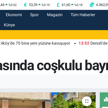
,44
53,39
61,60
6.862,0
%
0.02
%
0.19
%
0.18
Ekonomi
Spor
Magazin
Tüm Haberler
Künye
 70 bina yeni yüzüne kavuşuyor
13:52
Denizli'de 'KoşuY
asında coşkulu ba