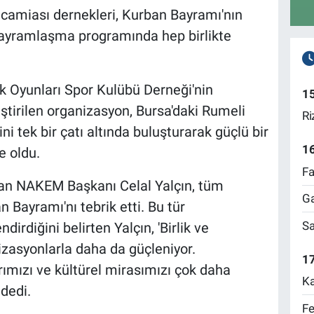
 camiası dernekleri, Kurban Bayramı'nın
bayramlaşma programında hep birlikte
 Oyunları Spor Kulübü Derneği'nin
1
tirilen organizasyon, Bursa'daki Rumeli
Ri
i tek bir çatı altında buluşturarak güçlü bir
1
e oldu.
Fa
n NAKEM Başkanı Celal Yalçın, tüm
Ga
Bayramı'nı tebrik etti. Bu tür
Sa
irdiğini belirten Yalçın, 'Birlik ve
izasyonlarla daha da güçleniyor.
17
ımızı ve kültürel mirasımızı çok daha
Ka
dedi.
Fe