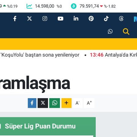
9
14.598,00
79.591,74
%
0.19
%
0
%
-1.82
olu' baştan sona yenileniyor
13:46
Antalya'da Kırkgöz su
yramlaşma
-
+
A
A
Süper Lig Puan Durumu