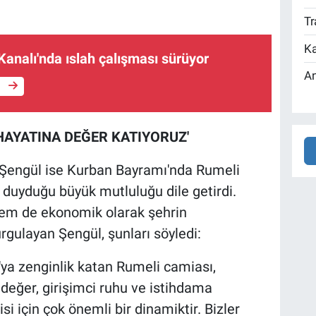
Tr
Ka
Kanalı'nda ıslah çalışması sürüyor
An
e
HAYATINA DEĞER KATIYORUZ'
Şengül ise Kurban Bayramı'nda Rumeli
duyduğu büyük mutluluğu dile getirdi.
hem de ekonomik olarak şehrin
rgulayan Şengül, şunları söyledi:
'ya zenginlik katan Rumeli camiası,
eğer, girişimci ruhu ve istihdama
i için çok önemli bir dinamiktir. Bizler