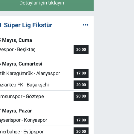
Detaylar için tıklayın
Süper Lig Fikstür
5 Mayıs, Cuma
zespor - Beşiktaş
20:00
6 Mayıs, Cumartesi
tih Karagümrük - Alanyaspor
17:00
ziantep FK - Başakşehir
20:00
msunspor - Göztepe
20:00
 Mayıs, Pazar
yserispor - Konyaspor
17:00
nerbahçe - Eyüpspor
20:00