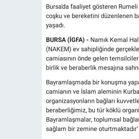
Bursa'da faaliyet gösteren Rumeli
coşku ve bereketini düzenlenen 
yaşadı.
BURSA (İGFA) -
Namık Kemal Halk
(NAKEM) ev sahipliğinde gerçekleş
camiasının önde gelen temsilcilerin
birlik ve beraberlik mesajına sahn
Bayramlaşmada bir konuşma yapa
camianın ve İslam aleminin Kurban 
organizasyonların bağları kuvvetlend
beraberliğimiz, bu tür köklü organ
Bayramlaşmalar, toplumsal bağlar
sağlam bir zemine oturtmaktadır' 