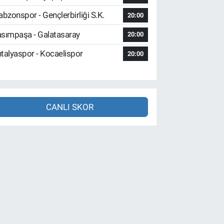
abzonspor - Gençlerbirliği S.K.
20:00
sımpaşa - Galatasaray
20:00
talyaspor - Kocaelispor
20:00
CANLI SKOR