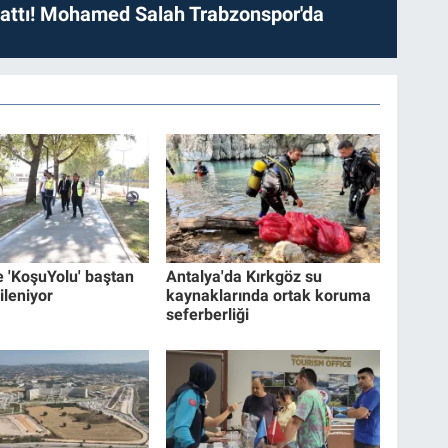
 attı! Mohamed Salah Trabzonspor'da
e 'KoşuYolu' baştan
Antalya'da Kırkgöz su
ileniyor
kaynaklarında ortak koruma
seferberliği