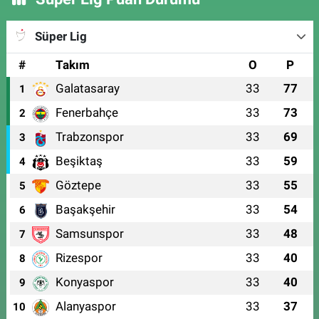
Süper Lig
#
Takım
O
P
Galatasaray
33
77
1
Fenerbahçe
33
73
2
Trabzonspor
33
69
3
Beşiktaş
33
59
4
Göztepe
33
55
5
Başakşehir
33
54
6
Samsunspor
33
48
7
Rizespor
33
40
8
Konyaspor
33
40
9
Alanyaspor
33
37
10