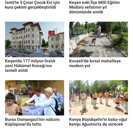
İzmit'te 3 Çınar Çocuk Evi için
Keşan eski İlçe Millî Eğitim
kura çekimi gerçekleştirildi
Müdürü vefatının yıl
dönümünde anıldı
Keşan'da 177 milyon liralık
Kocaeli'de kırsal mahalleye
yeni Hükümet Konağı'nın
modern yol
temeli atıldı
Bursa Osmangazi'nin nabzını
Konya Büyükşehir'in baba-oğul
Küplüpınar'da tuttu
kampı Ağustos'ta da sürecek