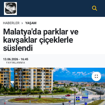
Gündem
Nöbetçi Eczaneler
HABERLER
YAŞAM
Malatya'da parklar ve
Ekonomi
Hava Durumu
kavşaklar çiçeklerle
Spor
Namaz Vakitleri
süslendi
Magazin
Trafik Durumu
13.06.2026 - 16:45
YAYINLANMA
Tüm Haberler
Süper Lig Puan Durumu ve Fikstür
İletişim
Tüm Manşetler
Künye
Son Dakika Haberleri
Haber Arşivi