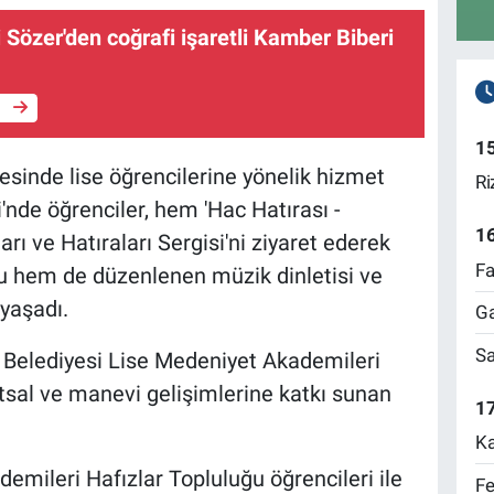
li Sözer'den coğrafi işaretli Kamber Biberi
e
1
sinde lise öğrencilerine yönelik hizmet
Ri
nde öğrenciler, hem 'Hac Hatırası -
1
 ve Hatıraları Sergisi'ni ziyaret ederek
Fa
tu hem de düzenlenen müzik dinletisi ve
yaşadı.
Ga
Sa
Belediyesi Lise Medeniyet Akademileri
atsal ve manevi gelişimlerine katkı sunan
17
Ka
mileri Hafızlar Topluluğu öğrencileri ile
Fe