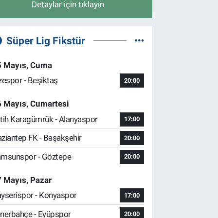
Detaylar için tıklayın
Süper Lig Fikstür
5 Mayıs, Cuma
zespor - Beşiktaş
20:00
6 Mayıs, Cumartesi
tih Karagümrük - Alanyaspor
17:00
ziantep FK - Başakşehir
20:00
msunspor - Göztepe
20:00
 Mayıs, Pazar
yserispor - Konyaspor
17:00
nerbahçe - Eyüpspor
20:00