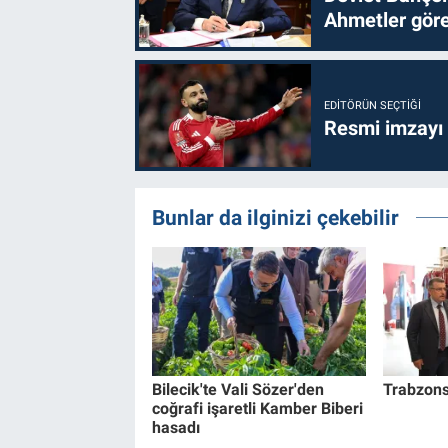
Ahmetler göre
EDITÖRÜN SEÇTIĞI
Resmi imzayı
Bunlar da ilginizi çekebilir
Bilecik'te Vali Sözer'den
Trabzons
coğrafi işaretli Kamber Biberi
hasadı