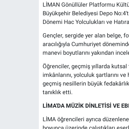
LİMAN Gönüllüler Platformu Kültü
Büyükşehir Belediyesi Depo No:4't
Dönemi Hac Yolculukları ve Hatırala
Gençler, sergide yer alan belge, fot
aracılığıyla Cumhuriyet dönemindek
manevi boyutlarını yakından incel
Öğrenciler, geçmiş yıllarda kutsal
imkânlarını, yolculuk şartlarını ve 
geçmiş nesillerin büyük fedakârlık
tanıklık etti.
LİMA'DA MÜZİK DİNLETİSİ VE EB
LİMA öğrencileri ayrıca düzenlen
boyunca üzerinde çalıştıkları eserl