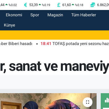
,44
53,39
61,60
6.862,0
%
0.02
%
0.19
%
0.18
Ekonomi
Spor
Magazin
Tüm Haberler
Künye
beri hasadı
18:41
TOFAŞ potada yeni sezonu hazır
1
r, sanat ve maneviy