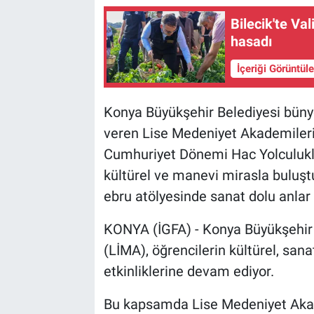
Bilecik'te Va
hasadı
İçeriği Görüntül
Konya Büyükşehir Belediyesi bünye
veren Lise Medeniyet Akademileri'
Cumhuriyet Dönemi Hac Yolculukları
kültürel ve manevi mirasla buluş
ebru atölyesinde sanat dolu anlar 
KONYA (İGFA) - Konya Büyükşehir 
(LİMA), öğrencilerin kültürel, san
etkinliklerine devam ediyor.
Bu kapsamda Lise Medeniyet Akade