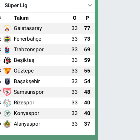
Süper Lig
#
Takım
O
P
Galatasaray
33
77
1
Fenerbahçe
33
73
2
Trabzonspor
33
69
3
Beşiktaş
33
59
4
Göztepe
33
55
5
Başakşehir
33
54
6
Samsunspor
33
48
7
Rizespor
33
40
8
Konyaspor
33
40
9
Alanyaspor
33
37
0