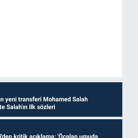
n yeni transferi Mohamed Salah
te Salah'ın ilk sözleri
i'den kritik açıklama: 'Öcalan umuda,