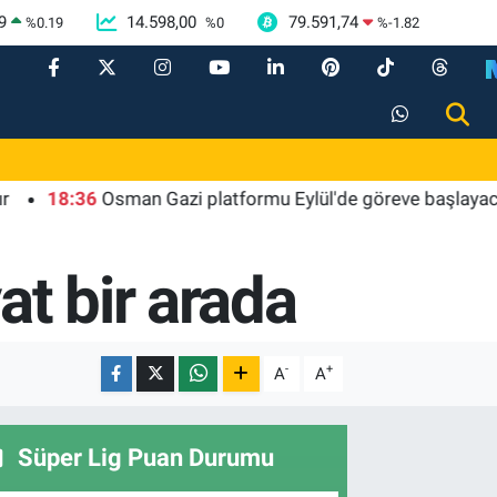
9
14.598,00
79.591,74
%
0.19
%
0
%
-1.82
8:36
Osman Gazi platformu Eylül'de göreve başlayacak... Gaba
at bir arada
-
+
A
A
Süper Lig Puan Durumu