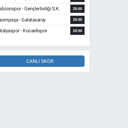
abzonspor - Gençlerbirliği S.K.
20:00
sımpaşa - Galatasaray
20:00
talyaspor - Kocaelispor
20:00
CANLI SKOR