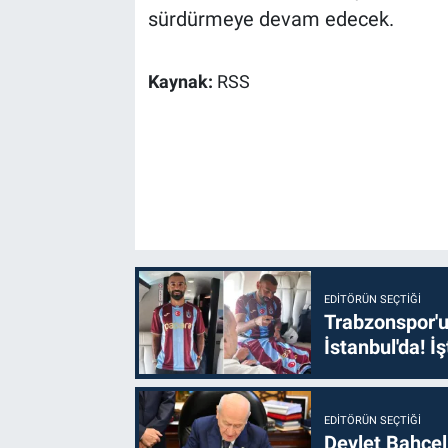
sürdürmeye devam edecek.
Kaynak:
RSS
EDITÖRÜN SEÇTIĞI
Trabzonspor'u
İstanbul'da! İş
EDITÖRÜN SEÇTIĞI
Devlet Bahçel