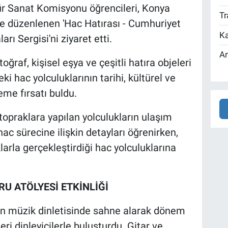
r Sanat Komisyonu öğrencileri, Konya
Tr
e düzenlenen 'Hac Hatırası - Cumhuriyet
Ka
rı Sergisi'ni ziyaret etti.
An
oğraf, kişisel eşya ve çeşitli hatıra objeleri
i hac yolculuklarının tarihi, kültürel ve
eme fırsatı buldu.
 topraklara yapılan yolculukların ulaşım
hac sürecine ilişkin detayları öğrenirken,
larla gerçekleştirdiği hac yolculuklarına
RU ATÖLYESİ ETKİNLİĞİ
en müzik dinletisinde sahne alarak dönem
eri dinleyicilerle buluşturdu. Gitar ve