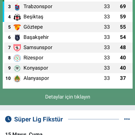
Trabzonspor
33
69
3
Beşiktaş
33
59
4
Göztepe
33
55
5
Başakşehir
33
54
6
Samsunspor
33
48
7
Rizespor
33
40
8
Konyaspor
33
40
9
Alanyaspor
33
37
10
Detaylar için tıklayın
Süper Lig Fikstür
15 Mayıs, Cuma