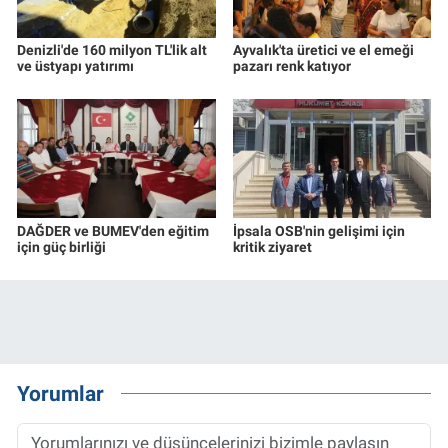
Denizli'de 160 milyon TL'lik alt
Ayvalık'ta üretici ve el emeği
ve üstyapı yatırımı
pazarı renk katıyor
DAĞDER ve BUMEV'den eğitim
İpsala OSB'nin gelişimi için
için güç birliği
kritik ziyaret
Yorumlar