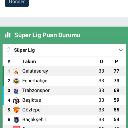
Gönder
Süper Lig Puan Durumu
Süper Lig
#
Takım
O
P
Galatasaray
33
77
1
Fenerbahçe
33
73
2
Trabzonspor
33
69
3
Beşiktaş
33
59
4
Göztepe
33
55
5
Başakşehir
33
54
6