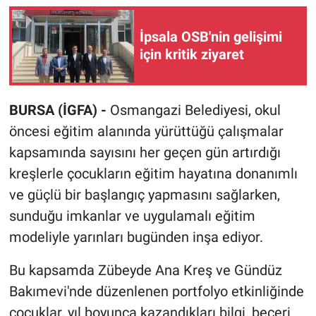
İpsala OSB'nin gelişimi
için kritik ziyaret
BURSA (İGFA) -
Osmangazi Belediyesi, okul
öncesi eğitim alanında yürüttüğü çalışmalar
kapsamında sayısını her geçen gün artırdığı
kreşlerle çocukların eğitim hayatına donanımlı
ve güçlü bir başlangıç yapmasını sağlarken,
sunduğu imkanlar ve uygulamalı eğitim
modeliyle yarınları bugünden inşa ediyor.
Bu kapsamda Zübeyde Ana Kreş ve Gündüz
Bakımevi'nde düzenlenen portfolyo etkinliğinde
çocuklar, yıl boyunca kazandıkları bilgi, beceri