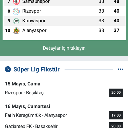
Samsunspor
33
48
7
Rizespor
33
40
8
Konyaspor
33
40
9
Alanyaspor
33
37
10
Detaylar için tıklayın
Süper Lig Fikstür
15 Mayıs, Cuma
Rizespor - Beşiktaş
20:00
16 Mayıs, Cumartesi
Fatih Karagümrük - Alanyaspor
17:00
Gaziantep FK - Başakşehir
20:00