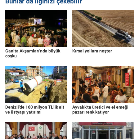
Bunlar da ilginizi çekebilir
Ganita Akşamları'nda büyük
Kırsal yollara neşter
coşku
Denizli'de 160 milyon TL'lik alt
Ayvalık'ta üretici ve el emeği
ve üstyapı yatırımı
pazarı renk katıyor