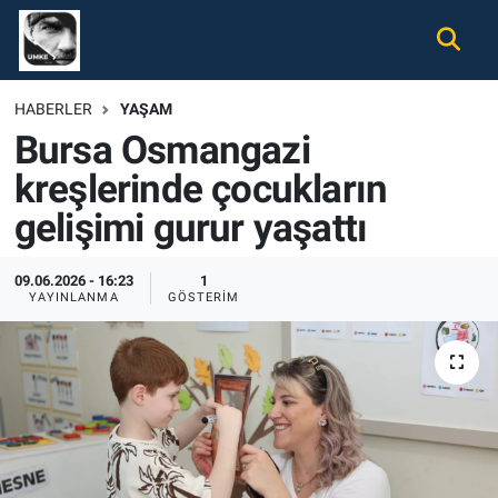
Gündem
Nöbetçi Eczaneler
HABERLER
YAŞAM
Bursa Osmangazi
Ekonomi
Hava Durumu
kreşlerinde çocukların
Spor
Namaz Vakitleri
gelişimi gurur yaşattı
Magazin
Trafik Durumu
09.06.2026 - 16:23
1
YAYINLANMA
GÖSTERIM
Tüm Haberler
Süper Lig Puan Durumu ve Fikstür
İletişim
Tüm Manşetler
Künye
Son Dakika Haberleri
Haber Arşivi