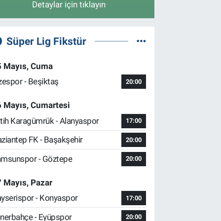
Detaylar için tıklayın
Süper Lig Fikstür
5 Mayıs, Cuma
zespor - Beşiktaş
20:00
6 Mayıs, Cumartesi
tih Karagümrük - Alanyaspor
17:00
ziantep FK - Başakşehir
20:00
msunspor - Göztepe
20:00
 Mayıs, Pazar
yserispor - Konyaspor
17:00
nerbahçe - Eyüpspor
20:00