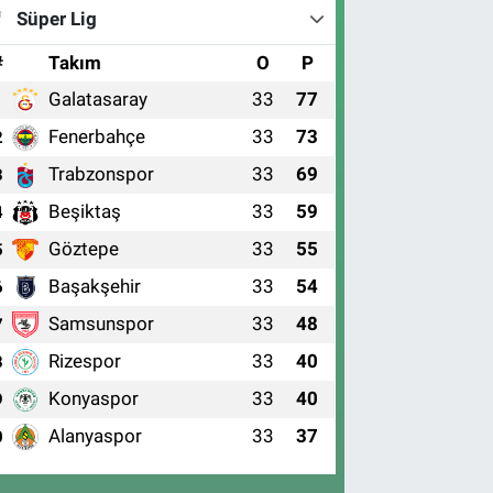
Süper Lig
#
Takım
O
P
Galatasaray
33
77
1
Fenerbahçe
33
73
2
Trabzonspor
33
69
3
Beşiktaş
33
59
4
Göztepe
33
55
5
Başakşehir
33
54
6
Samsunspor
33
48
7
Rizespor
33
40
8
Konyaspor
33
40
9
Alanyaspor
33
37
0