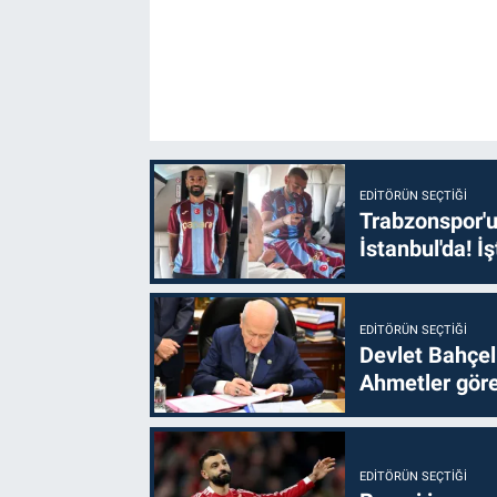
EDITÖRÜN SEÇTIĞI
Trabzonspor'u
İstanbul'da! İş
EDITÖRÜN SEÇTIĞI
Devlet Bahçel
Ahmetler göre
EDITÖRÜN SEÇTIĞI