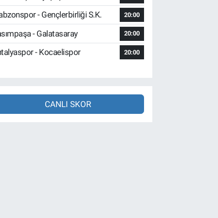
abzonspor - Gençlerbirliği S.K.
20:00
sımpaşa - Galatasaray
20:00
talyaspor - Kocaelispor
20:00
CANLI SKOR