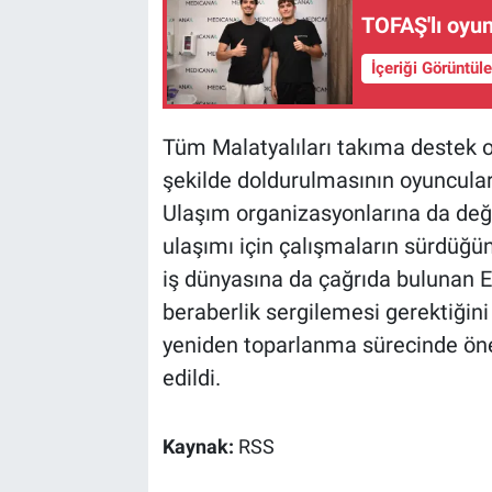
TOFAŞ'lı oyun
İçeriği Görüntül
Tüm Malatyalıları takıma destek o
şekilde doldurulmasının oyuncula
Ulaşım organizasyonlarına da deği
ulaşımı için çalışmaların sürdüğün
iş dünyasına da çağrıda bulunan Er
beraberlik sergilemesi gerektiğini 
yeniden toparlanma sürecinde önem
edildi.
Kaynak:
RSS