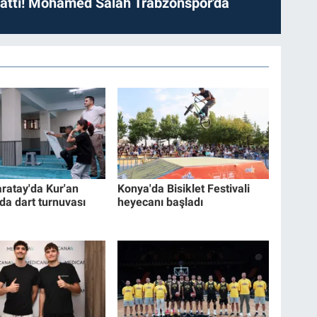
 attı! Mohamed Salah Trabzonspor'da
ratay'da Kur'an
Konya'da Bisiklet Festivali
da dart turnuvası
heyecanı başladı