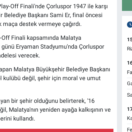
lay-Off Finali'nde Çorluspor 1947 ile karşı
r Belediye Başkanı Sami Er, final öncesi
tik maça destek vermeye çağırdı.
y-Off Finali kapsamında Malatya
1
si günü Eryaman Stadyumu'nda Çorluspor
Ri
adelesi verecek.
1
apan Malatya Büyükşehir Belediye Başkanı
Fa
l kulübü değil, şehir için moral ve umut
Ga
Sa
yan bir şehir olduğunu belirterek, '16
17
ğil, Malatya'nın yeniden ayağa kalkışının ve
erini kullandı.
Ka
Fe