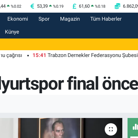
,44
53,39
61,60
6.862,0
%
0.02
%
0.19
%
0.18
Ekonomi
Spor
Magazin
Tüm Haberler
Künye
ısı
15:41
Trabzon Dernekler Federasyonu Şubesi açıldı
yurtspor final önce