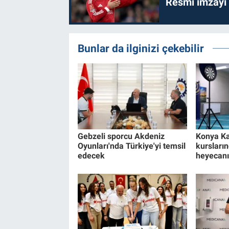
Resmi imzayı
Bunlar da ilginizi çekebilir
Gebzeli sporcu Akdeniz
Konya Ka
Oyunları'nda Türkiye'yi temsil
kursların
edecek
heyecanı