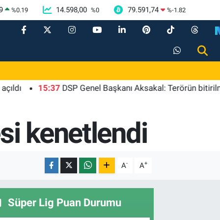
9
14.598,00
79.591,74
%
0.19
%
0
%
-1.82
15:37
DSP Genel Başkanı Aksakal: Terörün bitirilmesi ir
si kenetlendi
-
+
A
A
Süper Lig Puan Durumu