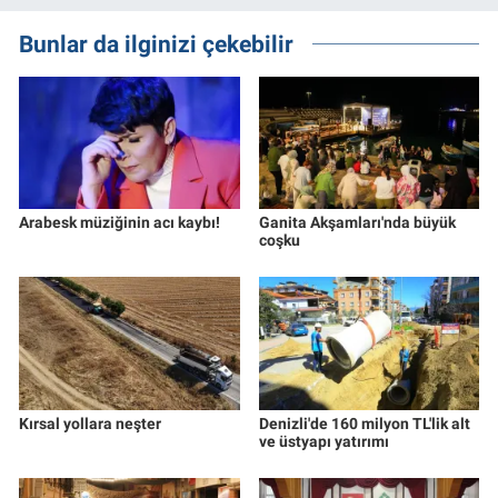
Bunlar da ilginizi çekebilir
Arabesk müziğinin acı kaybı!
Ganita Akşamları'nda büyük
coşku
Kırsal yollara neşter
Denizli'de 160 milyon TL'lik alt
ve üstyapı yatırımı