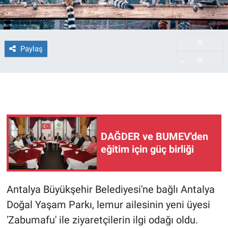
A
-
Paylaş
A
+
DAĞDER ve BUMEV'den
eğitim için güç birliği
Antalya Büyükşehir Belediyesi'ne bağlı Antalya
Doğal Yaşam Parkı, lemur ailesinin yeni üyesi
'Zabumafu' ile ziyaretçilerin ilgi odağı oldu.