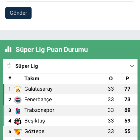
Gönder
Süper Lig Puan Durumu
Süper Lig
#
Takım
O
P
Galatasaray
33
77
1
Fenerbahçe
33
73
2
Trabzonspor
33
69
3
Beşiktaş
33
59
4
Göztepe
33
55
5