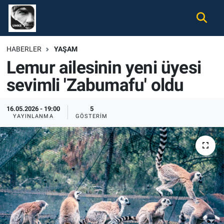
Gündem
Nöbetçi Eczaneler
HABERLER
YAŞAM
Lemur ailesinin yeni üyesi
Ekonomi
Hava Durumu
sevimli 'Zabumafu' oldu
Spor
Namaz Vakitleri
16.05.2026 - 19:00
5
Magazin
Trafik Durumu
YAYINLANMA
GÖSTERIM
Tüm Haberler
Süper Lig Puan Durumu ve Fikstür
İletişim
Tüm Manşetler
Künye
Son Dakika Haberleri
Haber Arşivi