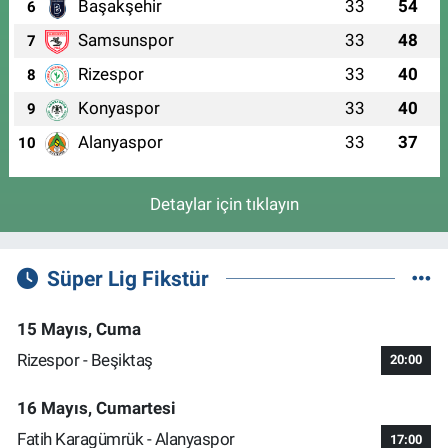
Başakşehir
33
54
6
Samsunspor
33
48
7
Rizespor
33
40
8
Konyaspor
33
40
9
Alanyaspor
33
37
10
Detaylar için tıklayın
Süper Lig Fikstür
15 Mayıs, Cuma
Rizespor - Beşiktaş
20:00
16 Mayıs, Cumartesi
Fatih Karagümrük - Alanyaspor
17:00