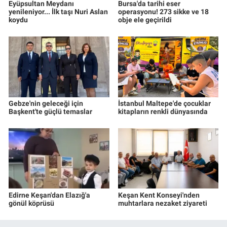
Eyüpsultan Meydanı
Bursa'da tarihi eser
yenileniyor... İlk taşı Nuri Aslan
operasyonu! 273 sikke ve 18
koydu
obje ele geçirildi
Gebze'nin geleceği için
İstanbul Maltepe'de çocuklar
Başkent'te güçlü temaslar
kitapların renkli dünyasında
Edirne Keşan'dan Elazığ'a
Keşan Kent Konseyi'nden
gönül köprüsü
muhtarlara nezaket ziyareti