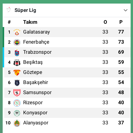
Süper Lig
#
Takım
O
P
Galatasaray
33
77
1
Fenerbahçe
33
73
2
Trabzonspor
33
69
3
Beşiktaş
33
59
4
Göztepe
33
55
5
Başakşehir
33
54
6
Samsunspor
33
48
7
Rizespor
33
40
8
Konyaspor
33
40
9
Alanyaspor
33
37
10