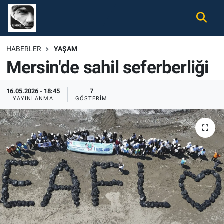
Gündem
Nöbetçi Eczaneler
HABERLER
YAŞAM
Mersin'de sahil seferberliği
Ekonomi
Hava Durumu
Spor
Namaz Vakitleri
16.05.2026 - 18:45
7
YAYINLANMA
GÖSTERIM
Magazin
Trafik Durumu
Tüm Haberler
Süper Lig Puan Durumu ve Fikstür
İletişim
Tüm Manşetler
Künye
Son Dakika Haberleri
Haber Arşivi