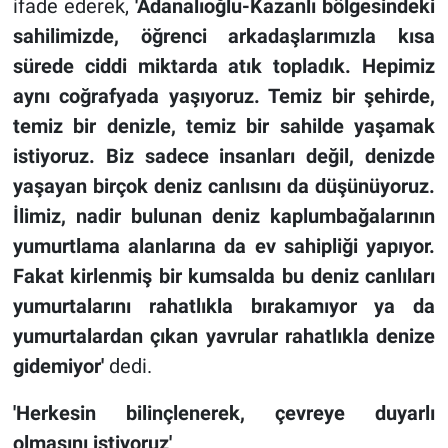
ifade ederek,
'Adanalıoğlu-Kazanlı bölgesindeki
sahilimizde, öğrenci arkadaşlarımızla
kısa
sürede
ciddi
miktarda
atık topladık.
Hepimiz
aynı coğrafyada yaşıyoruz. Temiz bir şehirde,
temiz bir denizle
, temiz bir sahilde yaşamak
istiyoruz.
Biz sadece insanları değil,
denizde
yaşayan birçok deniz canlısını da düşünüyoruz.
İlimiz, nadir bulunan deniz kaplumbağalarının
yumurtlama alanlarına da ev sahipliği yapıyor.
Fakat kirlenmiş bir kumsalda bu deniz canlıları
yumurtaların
ı rahatlıkla bırakamıyor y
a da
yumurtalardan çıkan yavrular rahatlıkla denize
gidemiyor
'
dedi.
'Herkesin bilinçlenerek, çevreye duyarlı
olmasını istiyoruz'