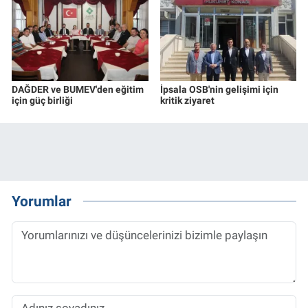
DAĞDER ve BUMEV'den eğitim
İpsala OSB'nin gelişimi için
için güç birliği
kritik ziyaret
Yorumlar