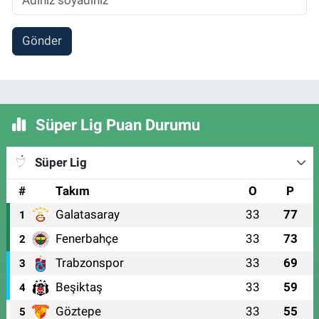
Gönder
Süper Lig Puan Durumu
Süper Lig
#
Takım
O
P
Galatasaray
33
77
1
Fenerbahçe
33
73
2
Trabzonspor
33
69
3
Beşiktaş
33
59
4
Göztepe
33
55
5