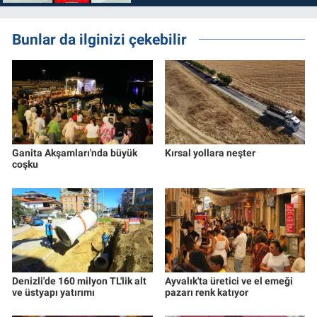
Bunlar da ilginizi çekebilir
Ganita Akşamları'nda büyük
Kırsal yollara neşter
coşku
Denizli'de 160 milyon TL'lik alt
Ayvalık'ta üretici ve el emeği
ve üstyapı yatırımı
pazarı renk katıyor