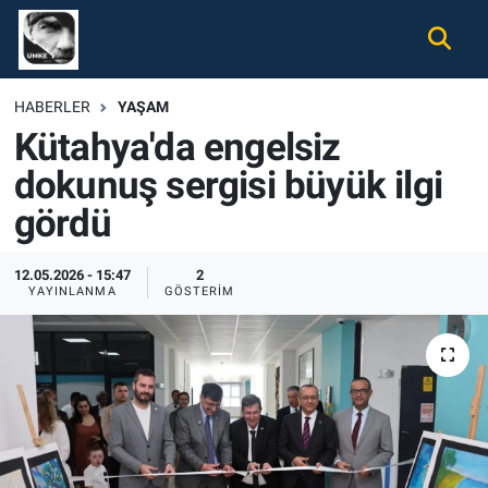
Gündem
Nöbetçi Eczaneler
HABERLER
YAŞAM
Kütahya'da engelsiz
Ekonomi
Hava Durumu
dokunuş sergisi büyük ilgi
Spor
Namaz Vakitleri
gördü
Magazin
Trafik Durumu
12.05.2026 - 15:47
2
YAYINLANMA
GÖSTERIM
Tüm Haberler
Süper Lig Puan Durumu ve Fikstür
İletişim
Tüm Manşetler
Künye
Son Dakika Haberleri
Haber Arşivi