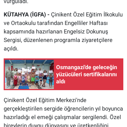
vurguladı.
KÜTAHYA (İGFA) -
Çinikent Özel Eğitim İlkokulu
ve Ortaokulu tarafından Engelliler Haftası
kapsamında hazırlanan Engelsiz Dokunuş
Sergisi, düzenlenen programla ziyaretçilere
açıldı.
Osmangazi'de geleceğin
yüzücüleri sertifikalarını
aldı
Çinikent Özel Eğitim Merkezi'nde
gerçekleştirilen sergide öğrencilerin yıl boyunca
hazırladığı el emeği çalışmalar sergilendi. Özel
bireylerin duygu dünyasını ve üretkenliğini