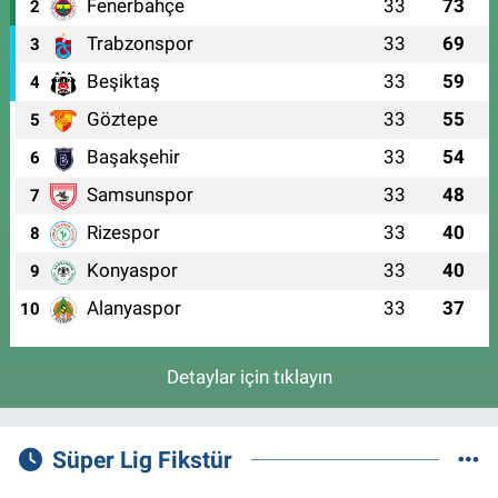
Fenerbahçe
33
73
2
Trabzonspor
33
69
3
Beşiktaş
33
59
4
Göztepe
33
55
5
Başakşehir
33
54
6
Samsunspor
33
48
7
Rizespor
33
40
8
Konyaspor
33
40
9
Alanyaspor
33
37
10
Detaylar için tıklayın
Süper Lig Fikstür