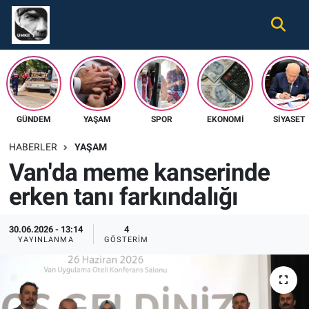
Gündem
Nöbetçi Eczaneler
Ekonomi
Hava Durumu
GÜNDEM
YAŞAM
SPOR
EKONOMI
SIYASET
Spor
Namaz Vakitleri
HABERLER
YAŞAM
Magazin
Trafik Durumu
Van'da meme kanserinde
erken tanı farkındalığı
Tüm Haberler
Süper Lig Puan Durumu ve Fikstür
İletişim
Tüm Manşetler
30.06.2026 - 13:14
4
YAYINLANMA
GÖSTERIM
Künye
Son Dakika Haberleri
Haber Arşivi