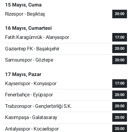
15 Mayıs, Cuma
Rizespor - Beşiktaş
20:00
16 Mayıs, Cumartesi
Fatih Karagümrük - Alanyaspor
17:00
Gaziantep FK - Başakşehir
20:00
Samsunspor - Göztepe
20:00
17 Mayıs, Pazar
Kayserispor - Konyaspor
17:00
Fenerbahçe - Eyüpspor
20:00
Trabzonspor - Gençlerbirliği S.K.
20:00
Kasımpaşa - Galatasaray
20:00
Antalyaspor - Kocaelispor
20:00